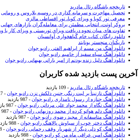
تاریخچه باشگاه رئال مادرید
تحصیل مهاجرت و سرمایه گذاری در روسیه بلاروس و رومانی
معرفی تور کوبا و ویزای کوبا، تور اقساطی مالزی
بروکر اوتت، انتخابی مطمئن برای معامله‌گران بازارهای جهانی
تفاوت های میان نحوه دریافت ویزای توریستی و ویزای کار با وی
دانلود رایگان کتاب خام گیاهخواری آوانسیان
بازیکنان منچستر یونایتد
دانلود آهنگ من مسم از ابراهیم الفتی رادیو جوان
دانلود آهنگ سیاه سفید از حامیم رادیو جوان
دانلود آهنگ دلیل زنده بودنم از امیر بارانی بهبهانی رادیو جوان
آخرین پست بازدید شده کاربران
تاریخچه باشگاه رئال مادرید
- 109 بازدید
دانلود آهنگ نازنینا بر لبت رنگی چنین دلکش نزن رادیو جوان
- 987 بازدید
دانلود آهنگ جنازه از رسول نامداری رادیو جوان
- 987 بازدید
دانلود آهنگ نگاه از محمد جواد علی مردانی رادیو جوان
- 987 بازدید
دانلود آهنگ دلم هواتو کرده از محمد روزبهانی رادیو جوان
- 987 بازدید
دانلود آهنگ متاسفانه از مجید رضوی رادیو جوان
- 987 بازدید
دانلود آهنگ دختر خوب از سیاوش پالاهنگ رادیو جوان
- 988 بازدید
دانلود آهنگ کو دلی دیگر از شهریار وقف رحمانی رادیو جوان
- 988 بازدید
دانلود آهنگ امین عراقی ماه من کو رادیو جوان
- 988 بازدید