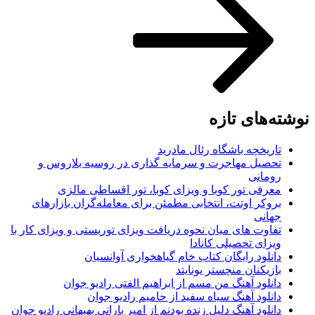
نوشته‌های تازه
تاریخچه باشگاه رئال مادرید
تحصیل مهاجرت و سرمایه گذاری در روسیه بلاروس و
رومانی
معرفی تور کوبا و ویزای کوبا، تور اقساطی مالزی
بروکر اوتت، انتخابی مطمئن برای معامله‌گران بازارهای
جهانی
تفاوت های میان نحوه دریافت ویزای توریستی و ویزای کار با
ویزای تحصیلی کانادا
دانلود رایگان کتاب خام گیاهخواری آوانسیان
بازیکنان منچستر یونایتد
دانلود آهنگ من مسم از ابراهیم الفتی رادیو جوان
دانلود آهنگ سیاه سفید از حامیم رادیو جوان
دانلود آهنگ دلیل زنده بودنم از امیر بارانی بهبهانی رادیو جوان