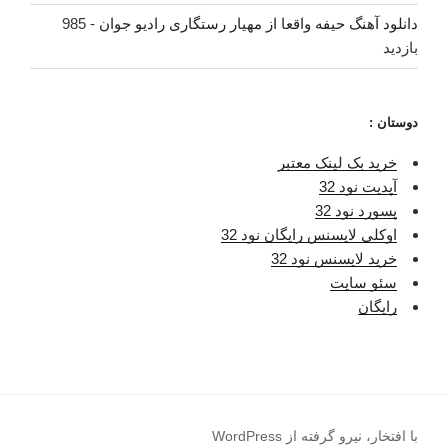
دانلود آهنگ حیفه واقعا از مهیار رستگاری رادیو جوان
- 985
بازدید
دوستان :
خرید بک لینک معتبر
آپدیت نود 32
پسورد نود 32
اوکلی لایسنس رایگان نود 32
خرید لایسنس نود 32
سئو سایت
رایگان
با افتخار، نیرو گرفته از WordPress