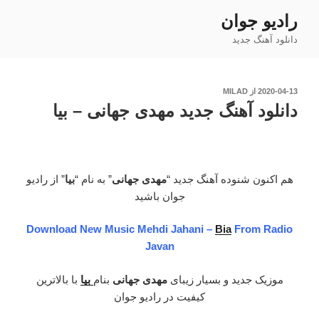
فتن
رادیو جوان
ه
دانلود آهنگ جدید
حتوا
نوشته‌شده
2020-04-13
از
MILAD
در
دانلود آهنگ جدید مهدی جهانی – بیا
هم اکنون شنوده آهنگ جدید “
مهدی جهانی
” به نام “
بیا
” از رادیو
جوان باشید
Download New Music Mehdi Jahani –
Bia
From Radio
Javan
موزیک جدید و بسیار زیبای
مهدی جهانی
بنام
بیا
با بالاترین
کیفیت در رادیو جوان