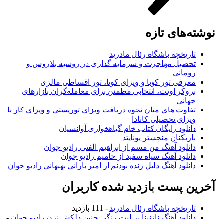
نوشته‌های تازه
تاریخچه باشگاه رئال مادرید
تحصیل مهاجرت و سرمایه گذاری در روسیه بلاروس و
رومانی
معرفی تور کوبا و ویزای کوبا، تور اقساطی مالزی
بروکر اوتت، انتخابی مطمئن برای معامله‌گران بازارهای
جهانی
تفاوت های میان نحوه دریافت ویزای توریستی و ویزای کار با
ویزای تحصیلی کانادا
دانلود رایگان کتاب خام گیاهخواری آوانسیان
بازیکنان منچستر یونایتد
دانلود آهنگ من مسم از ابراهیم الفتی رادیو جوان
دانلود آهنگ سیاه سفید از حامیم رادیو جوان
دانلود آهنگ دلیل زنده بودنم از امیر بارانی بهبهانی رادیو جوان
آخرین پست بازدید شده کاربران
تاریخچه باشگاه رئال مادرید
- 111 بازدید
دانلود آهنگ نازنینا بر لبت رنگی چنین دلکش نزن رادیو جوان
-