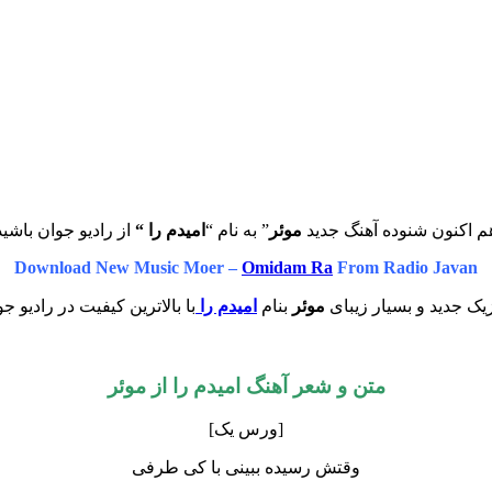
م اکنون شنوده آهنگ جدید
موئر
” به نام “
امیدم را “
از رادیو جوان باشید
Download New Music Moer –
Omidam Ra
From Radio Javan
یک جدید و بسیار زیبای
موئر
بنام
امیدم را
با بالاترین کیفیت در رادیو ج
متن و شعر آهنگ امیدم را از
موئر
[ورس یک]
وقتش رسیده ببینی با کی‌ طرفی