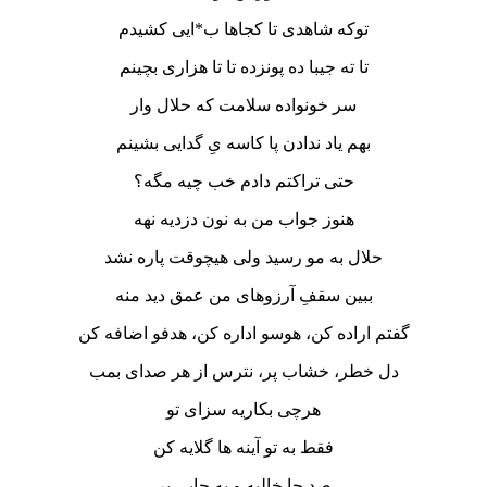
تو‌که شاهدی تا کجاها ب*ایی کشیدم
تا ته جیبا ده پونزده تا تا هزاری بچینم
سر خونواده سلامت که حلال وار
بهم یاد ندادن‌ پا کاسه یِ گدایی بشینم
حتی تراکتم دادم خب چیه مگه؟
هنوز جواب من به نون دزدیه نهه
حلال به مو رسید ولی هیچوقت پاره نشد
ببین سقفِ آرزوهای من عمق دید منه
گفتم اراده کن، هوسو اداره کن، هدفو اضافه کن
دل خطر، خشاب پر، نترس از هر صدای بمب
هرچی بکاریه سزای تو
فقط به تو آینه ها گلایه کن
صد جا خالیه و یه جایی پر