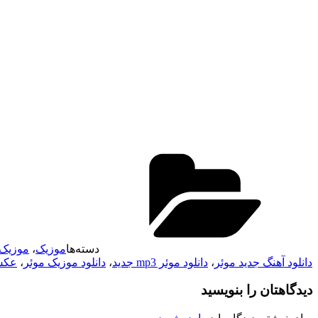
دسته‌ها
موزیک
،
موزیک
دانلود آهنگ جدید موئر
،
دانلود موئر mp3 جدید
،
دانلود موزیک موئر
،
عکس
دیدگاهتان را بنویسید