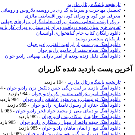
تاریخچه باشگاه رئال مادرید
تحصیل مهاجرت و سرمایه گذاری در روسیه بلاروس و رومانی
معرفی تور کوبا و ویزای کوبا، تور اقساطی مالزی
بروکر اوتت، انتخابی مطمئن برای معامله‌گران بازارهای جهانی
تفاوت های میان نحوه دریافت ویزای توریستی و ویزای کار با وی
دانلود رایگان کتاب خام گیاهخواری آوانسیان
بازیکنان منچستر یونایتد
دانلود آهنگ من مسم از ابراهیم الفتی رادیو جوان
دانلود آهنگ سیاه سفید از حامیم رادیو جوان
دانلود آهنگ دلیل زنده بودنم از امیر بارانی بهبهانی رادیو جوان
آخرین پست بازدید شده کاربران
تاریخچه باشگاه رئال مادرید
- 104 بازدید
دانلود آهنگ نازنینا بر لبت رنگی چنین دلکش نزن رادیو جوان
- 984 بازدید
دانلود آهنگ امین عراقی ماه من کو رادیو جوان
- 984 بازدید
دانلود آهنگ تو نیستی و من هنوز عاشقم رادیو جوان
- 984 بازدید
دانلود آهنگ جنازه از رسول نامداری رادیو جوان
- 985 بازدید
دانلود آهنگ تو دنیای منی از محمد جواد فخر رادیو جوان
- 985 بازدید
دانلود آهنگ جاذبه از ماکان بند رادیو جوان
- 985 بازدید
دانلود آهنگ حیفه واقعا از مهیار رستگاری رادیو جوان
- 985 بازدید
دانلود آهنگ تیغ از ایمان ماهان رادیو جوان
- 985 بازدید
دانلود آهنگ زیر بارونا گمم هوروش بند رادیو جوان
- 985 بازدید