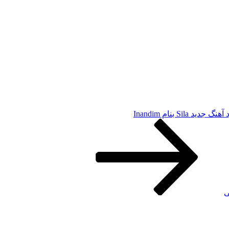
گ جدید Sila بنام Inandim
ی