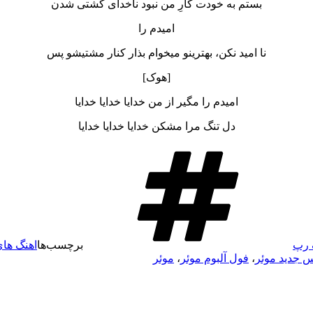
بستم به خودت کارِ من نبود ناخدای کشتی شدن
امیدم‌ را
نا امید نکن، بهترینو میخوام بذار کنار مشتیشو‌ پس
[هوک]
امیدم را مگیر از من خدایا خدایا خدایا
دل تنگ مرا مشکن خدایا خدایا خدایا
 رپ
برچسب‌ها
اهنگ های
 جدید موئر
،
فول آلبوم موئر
،
موئر