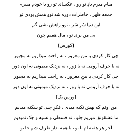
میام میرم یادِ تو رو ، عکسای تو رو با خودم میبرم
جمعه ظهر ، خاطرات دوره شد توو همش بودی تو
این دنیا سُرِ سُر ، توو راهش نشی گم
بی من نری تو ، مال همیم چون
[کورس]
چی کار کردی با منِ مغرور ، نه راحت میذاریم نه مجبور
نه با حرف آرومی نه با زور ، نه نزدیک میمونی نه اون دور
چی کار کردی با منِ مغرور ، نه راحت میذاریم نه مجبور
نه با حرف آرومی نه با زور ، نه نزدیک میمونی نه اون دور
[ورس یک]
من اونم که بهش تکیه میدی ، فکرِ چیی تو سکته میدیم
ما عشقونق میریم جلو ، نه قسطی و نسیه و چک نمیدیم
آخر هر هفته ام با تو ، با همه بذار طرف شم جا تو