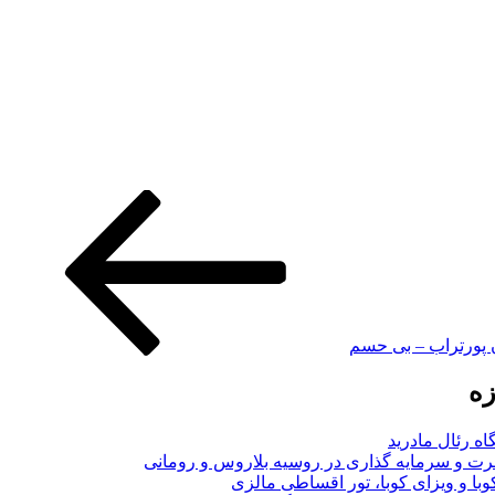
ن پورتراب – بی حسم
زه
اه رئال مادرید
ت و سرمایه گذاری در روسیه بلاروس و رومانی
با و ویزای کوبا، تور اقساطی مالزی