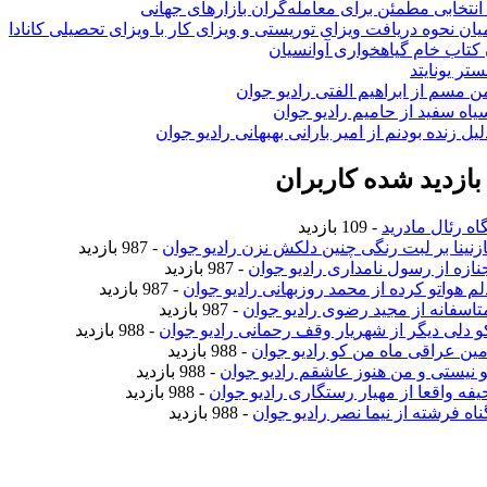
انتخابی مطمئن برای معامله‌گران بازارهای جهانی
ان نحوه دریافت ویزای توریستی و ویزای کار با ویزای تحصیلی کانادا
ن کتاب خام گیاهخواری آوانسیان
تر یونایتد
من مسم از ابراهیم الفتی رادیو جوان
سیاه سفید از حامیم رادیو جوان
لیل زنده بودنم از امیر بارانی بهبهانی رادیو جوان
ازدید شده کاربران
اه رئال مادرید
- 109 بازدید
نازنینا بر لبت رنگی چنین دلکش نزن رادیو جوان
- 987 بازدید
جنازه از رسول نامداری رادیو جوان
- 987 بازدید
دلم هواتو کرده از محمد روزبهانی رادیو جوان
- 987 بازدید
متاسفانه از مجید رضوی رادیو جوان
- 987 بازدید
کو دلی دیگر از شهریار وقف رحمانی رادیو جوان
- 988 بازدید
امین عراقی ماه من کو رادیو جوان
- 988 بازدید
تو نیستی و من هنوز عاشقم رادیو جوان
- 988 بازدید
حیفه واقعا از مهیار رستگاری رادیو جوان
- 988 بازدید
ناه فرشته از نیما نصر رادیو جوان
- 988 بازدید