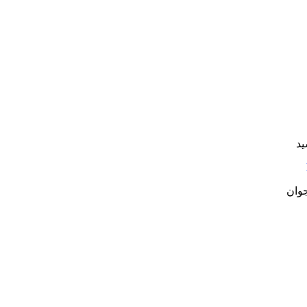
ید
جوان