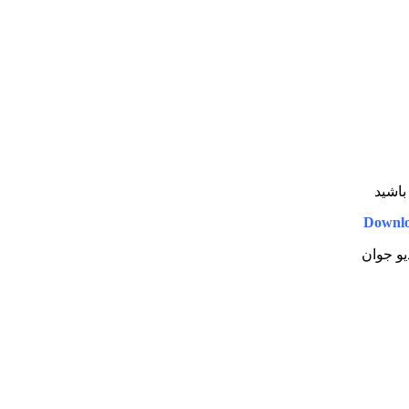
باشید
Downl
یو جوان