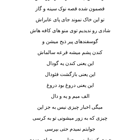
قصمون شده قصه نوک سینه و گاز
تو این خاک نموند جای پای عابراش
شادی رو ندیدیم توی منو های کافه هاش
گوسفندهای پیر ذبح میشن و
کندن پشم میشه قرعه سالماش
این یعنی کندن یه گودال
این یعنی بازگشت فئودال
این یعنی دروغ بود دروغ
الف میم و یه و دال
میگی اخبار چیزی نیس به جز این
چیزی که به زور میشونی تو به کرسی
جوابتم نمیدم حتی بپرسی
چیزی که ندارم رو چطور می خوای بدزدی