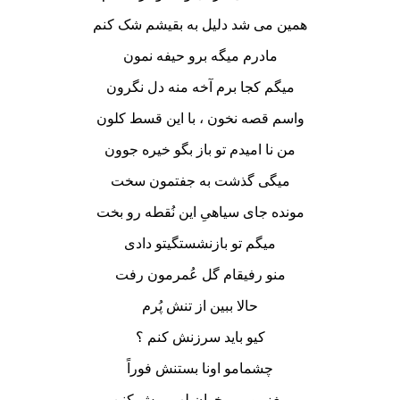
همین می شد دلیل به بقیشم شک کنم
مادرم میگه برو حیفه نمون
میگم کجا برم آخه منه دل نگرون
واسم قصه نخون ، با این قسط کلون
من نا امیدم تو باز بگو خیره جوون
میگی گذشت به جفتمون سخت
مونده جای سیاهیِ این نُقطه رو بخت
میگم تو بازنشستگیتو دادی
منو رفیقام گل عُمرمون رفت
حالا ببین از تنش پُرم
کیو باید سرزنش کنم ؟
چشمامو اونا بستنش فوراً
مغزمو می خوان لب پرش کنن