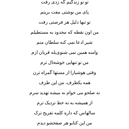
تو تو زندگیم گه زدی رفت
پای من نوشتی مفت بریتم
تو تنها دلیل هر فرصتی رفت
من اون نقطه که محدود به مستطیلم
شیر ادعا نمی کنه سلطان منم
واسه همین نمی شنوی‌بله قربان ازم
من تو تنهایی خوشحال ترم
وقتی هوشیارا از مستها گمراه ترن
همه یکطرف، من این طرف
نه صلحو می خوام نه میشه تهدید سرم
از همیشه به ته خط نزدیک ترم
سالهاس که داره کلمه تفریح ترک
من این کتابو هر صفحشو دیدم