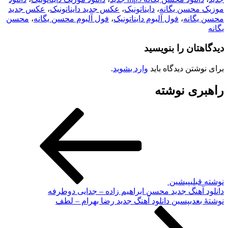
موزیک محسن یگانه
،
دایناتونیک
،
عکس جدید دایناتونیک
،
عکس جدید
محسن یگانه
،
فول آلبوم دایناتونیک
،
فول آلبوم محسن یگانه
،
محسن
یگانه
دیدگاهتان را بنویسید
برای نوشتن دیدگاه باید
وارد بشوید
.
راهبری نوشته
نوشته قبلی
پیشین
دانلود آهنگ جدید محسن ابراهیم زاده – جدایی دوطرفه
نوشته‌ٔ بعدی
پسین
دانلود آهنگ جدید رضا بهرام – لطف