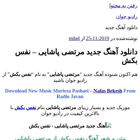
رفتن به محتوا
رادیو جوان
دانلود آهنگ جدید
نوشته‌شده در
2019-11-25
از
milad
دانلود آهنگ جدید مرتضی پاشایی – نفس
بکش
هم اکنون شنوده آهنگ جدید “
مرتضی پاشایی
” به نام “
نفس بکش
” از
رادیو جوان باشید
Download New Music Morteza Pashaei –
Nafas Bekesh
From
Radio Javan
موزیک جدید و بسیار زیبای
مرتضی پاشایی
بنام
نفس بکش
با
بالاترین کیفیت در رادیو جوان
متن و شعر آهنگ نفس بکش از مرتضی پاشایی