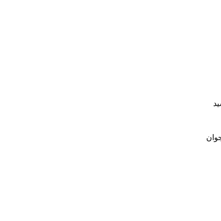
ید
جوان