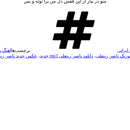
منو در بیار از این قفس دل من برا توئه و بس
ایرانی
برچسب‌ها
اهنگ ه
موزیک ناصر زینعلی
،
دانلود ناصر زینعلی mp3 جدید
،
عکس جدید ناصر زین