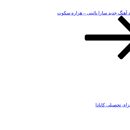
د آهنگ جدید سارا نائینی – هزاره سکوت
زای تحصیلی کانادا