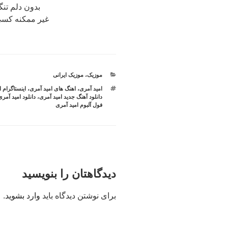
بدون دلم تنگ
غیر ممکنه کسی ب
دسته‌ها
موزیک
،
موزیک ایرانی
برچسب‌ها
امید آمری
،
اهنگ های امید آمری
،
اینستاگرام 
دانلود آهنگ جدید امید آمری
،
دانلود امید آمری MP3 جد
فول آلبوم امید آمری
دیدگاهتان را بنویسید
برای نوشتن دیدگاه باید
وارد بشوید
.