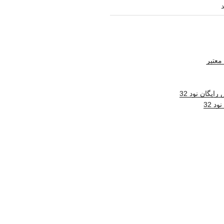
معتبر
ایگان نود 32
د 32