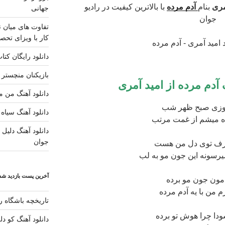
مری
بنام
آدم مرده
با بالاترین کیفیت در رادیو
جهانی
جوان
تفاوت های میان ن
کار با ویزای تحصی
دانلود رایگان کتا
بازیکنان منچستر ی
آدم مرده از
امید آمری
دانلود آهنگ من مس
روزی صبح ظهر شب
دانلود آهنگ سیاه 
ه میشم از غمت مرتب
دانلود آهنگ دلیل ز
جوان
حرف توی دل من هست
رسونه این جون مو به لب
آخرین پست بازدید شده
مون جون مو برده
 من با یه آدم مرده
تاریخچه باشگاه رئ
ا چرا هوش تو برده
دانلود آهنگ کو د