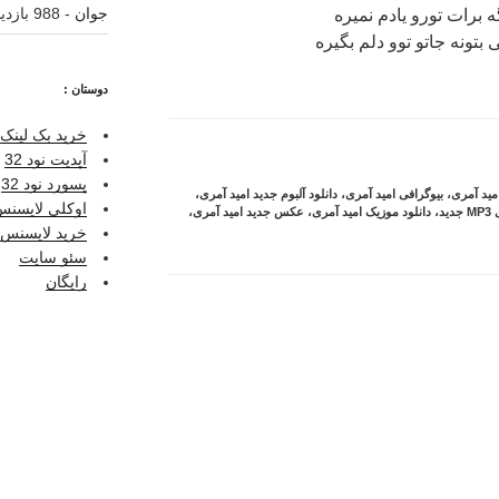
جوان
- 988 بازدید
ه برات تورو یادم نمیره
تونه جاتو توو دلم بگیره
دوستان :
خرید بک لینک 
آپدیت نود 32
پسورد نود 32
امید آمری
،
بیوگرافی امید آمری
،
دانلود آلبوم جدید امید آمری
،
اوکلی لایسنس ر
ید
،
دانلود موزیک امید آمری
،
عکس جدید امید آمری
،
خرید لایسنس نو
سئو سایت
رایگان