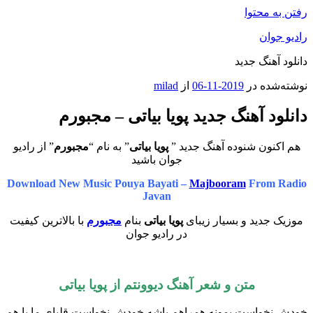
رفتن به محتوا
رادیو جوان
دانلود آهنگ جدید
نوشته‌شده در
2019-11-06
از
milad
دانلود آهنگ جدید پویا بیاتی – مجبورم
هم اکنون شنوده آهنگ جدید ”
پویا بیاتی
” به نام “
مجبورم
” از رادیو
جوان باشید
Download New Music Pouya Bayati –
Majbooram
From Radio
Javan
موزیک جدید و بسیار زیبای
پویا بیاتی
بنام
مجبورم
با بالاترین کیفیت
در رادیو جوان
متن و شعر آهنگ
دیوونتم
از
پویا بیاتی
خودش نخواست بمونه همراهم باشه خودش نخواست قلبای ما با هم