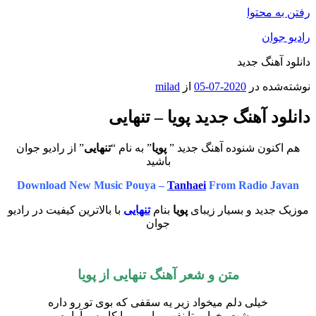
رفتن به محتوا
رادیو جوان
دانلود آهنگ جدید
نوشته‌شده در
2020-07-05
از
milad
دانلود آهنگ جدید پویا – تنهایی
هم اکنون شنوده آهنگ جدید ”
پویا
” به نام “
تنهایی
” از رادیو جوان
باشید
Download New Music Pouya –
Tanhaei
From Radio Javan
موزیک جدید و بسیار زیبای
پویا
بنام
تنهایی
با بالاترین کیفیت در رادیو
جوان
متن و شعر آهنگ تنهایی از
پویا
خیلی دلم میخواد زیر یه سقفی که بوی تو رو داره
پیشت بخوابم تا نفهمم این رویا کابوس آواره