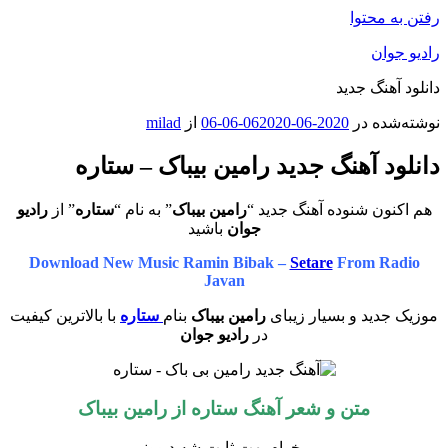
رفتن به محتوا
رادیو جوان
دانلود آهنگ جدید
نوشته‌شده در
2020-06-06
2020-06-06
از
milad
دانلود آهنگ جدید رامین بیباک – ستاره
هم اکنون شنوده آهنگ جدید “
رامین بیباک
” به نام “
ستاره
” از
رادیو
جوان
باشید
Download New Music Ramin Bibak –
Setare
From Radio
Javan
موزیک جدید و بسیار زیبای
رامین بیباک
بنام
ستاره
با بالاترین کیفیت
در
رادیو جوان
متن و شعر آهنگ ستاره از رامین بیباک
میخوام بهت ثابت شه دیوونم