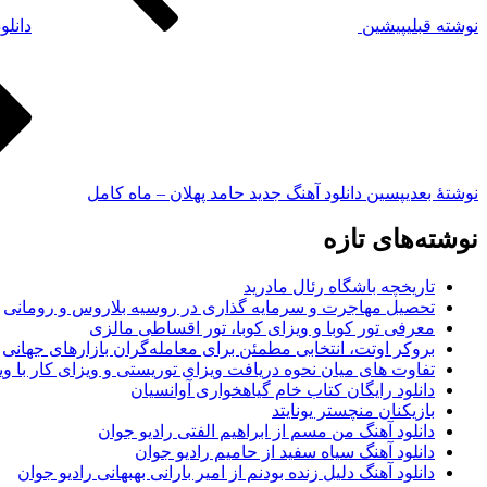
نوشته قبلی
پیشین
دانلو
نوشته‌ٔ بعدی
پسین
دانلود آهنگ جدید حامد پهلان – ماه کامل
نوشته‌های تازه
تاریخچه باشگاه رئال مادرید
تحصیل مهاجرت و سرمایه گذاری در روسیه بلاروس و رومانی
معرفی تور کوبا و ویزای کوبا، تور اقساطی مالزی
بروکر اوتت، انتخابی مطمئن برای معامله‌گران بازارهای جهانی
تفاوت های میان نحوه دریافت ویزای توریستی و ویزای کار با وی
دانلود رایگان کتاب خام گیاهخواری آوانسیان
بازیکنان منچستر یونایتد
دانلود آهنگ من مسم از ابراهیم الفتی رادیو جوان
دانلود آهنگ سیاه سفید از حامیم رادیو جوان
دانلود آهنگ دلیل زنده بودنم از امیر بارانی بهبهانی رادیو جوان