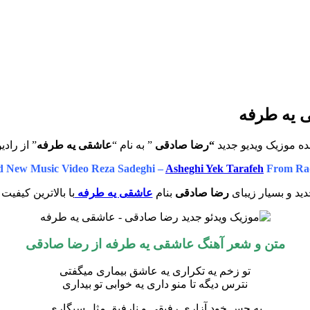
ى يه طرفه
نده موزیک ویدیو جدید
“رضا صادقی
” به نام “
عاشقى يه طرفه
” از رادی
 New Music Video Reza Sadeghi –
Asheghi Yek Tarafeh
From Rad
ید و بسیار زیبای
رضا صادقی
بنام
عاشقى يه طرفه
با بالاترین کیفیت
متن و شعر آهنگ
عاشقى يه طرفه از رضا صادقی
تو زخم یه تکراری یه عاشق بیماری میگفتی
نترس دیگه تا منو داری یه خوابی تو بیداری
یه حس خود آزاری رفیقی و نارفیق مثل سیگاری