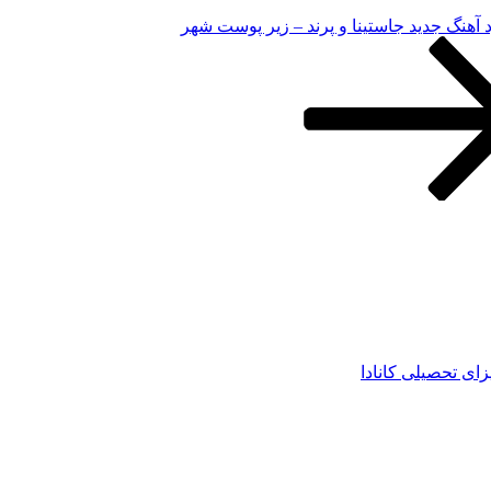
د آهنگ جدید جاستینا و پرند – زیر پوست شهر
زای تحصیلی کانادا