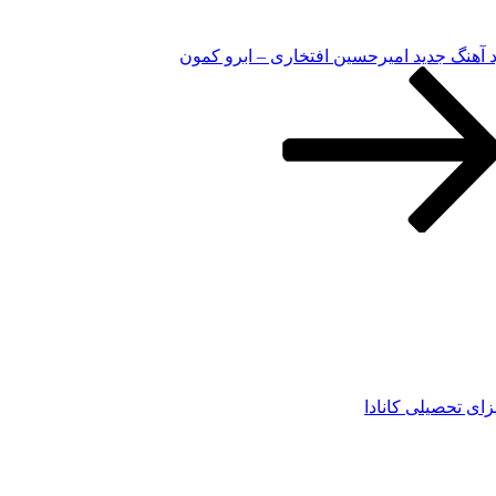
د آهنگ جدید امیرحسین افتخاری – ابرو کمون
زای تحصیلی کانادا