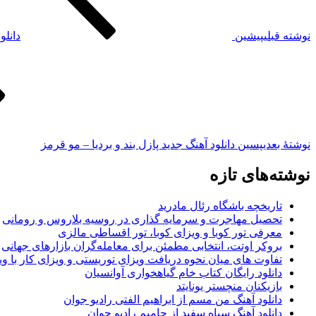
نوشته قبلی
پیشین
دانلو
نوشته‌ٔ بعدی
پسین
دانلود آهنگ جدید پازل بند و بردیا – مو قرمز
نوشته‌های تازه
تاریخچه باشگاه رئال مادرید
تحصیل مهاجرت و سرمایه گذاری در روسیه بلاروس و رومانی
معرفی تور کوبا و ویزای کوبا، تور اقساطی مالزی
بروکر اوتت، انتخابی مطمئن برای معامله‌گران بازارهای جهانی
تفاوت های میان نحوه دریافت ویزای توریستی و ویزای کار با وی
دانلود رایگان کتاب خام گیاهخواری آوانسیان
بازیکنان منچستر یونایتد
دانلود آهنگ من مسم از ابراهیم الفتی رادیو جوان
دانلود آهنگ سیاه سفید از حامیم رادیو جوان