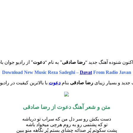
کنون شنوده آهنگ جدید “
رضا صادقی
” به نام “
دعوت
” از رادیو جوان با
Download New Music Reza Sadeghi –
Davat
From Radio Javan
جدید و بسیار زیبای
رضا صادقی
بنام
دعوت
با بالاترین کیفیت در رادیو
متن و شعر آهنگ دعوت از رضا صادقی
دست بکش رو سر دل من که سراب تو دریاشه
تو که پشتمی رو به روم هرچی میخواد باشه
پشت سکوتم پُرِ صدائه چشای بستم پُرِ نگاهه منو ببین