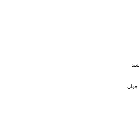
شید
 جوان