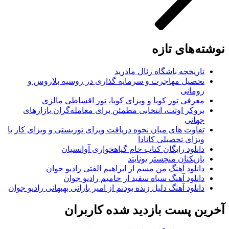
نوشته‌های تازه
تاریخچه باشگاه رئال مادرید
تحصیل مهاجرت و سرمایه گذاری در روسیه بلاروس و
رومانی
معرفی تور کوبا و ویزای کوبا، تور اقساطی مالزی
بروکر اوتت، انتخابی مطمئن برای معامله‌گران بازارهای
جهانی
تفاوت های میان نحوه دریافت ویزای توریستی و ویزای کار با
ویزای تحصیلی کانادا
دانلود رایگان کتاب خام گیاهخواری آوانسیان
بازیکنان منچستر یونایتد
دانلود آهنگ من مسم از ابراهیم الفتی رادیو جوان
دانلود آهنگ سیاه سفید از حامیم رادیو جوان
دانلود آهنگ دلیل زنده بودنم از امیر بارانی بهبهانی رادیو جوان
آخرین پست بازدید شده کاربران