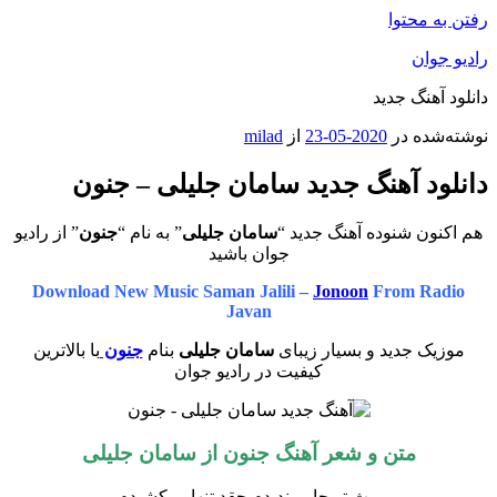
رفتن به محتوا
رادیو جوان
دانلود آهنگ جدید
نوشته‌شده در
2020-05-23
از
milad
دانلود آهنگ جدید سامان جلیلی – جنون
هم اکنون شنوده آهنگ جدید “
سامان جلیلی
” به نام “
جنون
” از رادیو
جوان باشید
Download New Music Saman Jalili –
Jonoon
From Radio
Javan
موزیک جدید و بسیار زیبای
سامان جلیلی
بنام
جنون
با بالاترین
کیفیت در رادیو جوان
متن و شعر آهنگ جنون از سامان جلیلی
مث تو جایی ندیدم چقد تنهایی کشیدم