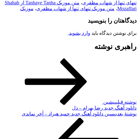
ها از شهاب مظفری
،
متن موزیک Tanhaye Tanha از Shahab
M
،
متن موزیک تنهای تنها از شهاب مظفری
،
موزیک
ان را بنویسید
تن دیدگاه باید
وارد بشوید
.
ی نوشته
لی
پیشین
هنگ جدید رضا بهرام – دل
دی
پسین
دانلود آهنگ جدید حمید هیراد – آخر نماندی