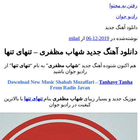
محتوا
ان
هنگ جدید
ه در
2019-12-06
از
milad
د آهنگ جدید شهاب مظفری – تنهای تنها
ن شنوده آهنگ جدید “
شهاب مظفری
” به نام “
تنهای تنها
” از
رادیو جوان باشید
Download New Music Shahab Mozaffari –
Tanhaye 
From Radio Javan
دید و بسیار زیبای
شهاب مظفری
بنام
تنهای تنها
با بالاترین
کیفیت در رادیو جوان