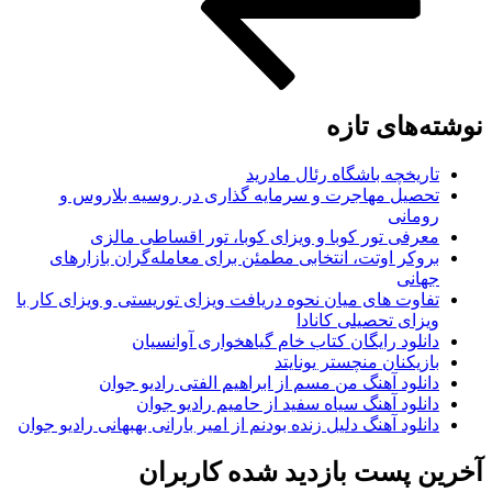
های تازه
ریخچه باشگاه رئال مادرید
صیل مهاجرت و سرمایه گذاری در روسیه بلاروس و
مانی
رفی تور کوبا و ویزای کوبا، تور اقساطی مالزی
وکر اوتت، انتخابی مطمئن برای معامله‌گران بازارهای
انی
اوت های میان نحوه دریافت ویزای توریستی و ویزای کار با
زای تحصیلی کانادا
نلود رایگان کتاب خام گیاهخواری آوانسیان
زیکنان منچستر یونایتد
نلود آهنگ من مسم از ابراهیم الفتی رادیو جوان
نلود آهنگ سیاه سفید از حامیم رادیو جوان
نلود آهنگ دلیل زنده بودنم از امیر بارانی بهبهانی رادیو جوان
 پست بازدید شده کاربران