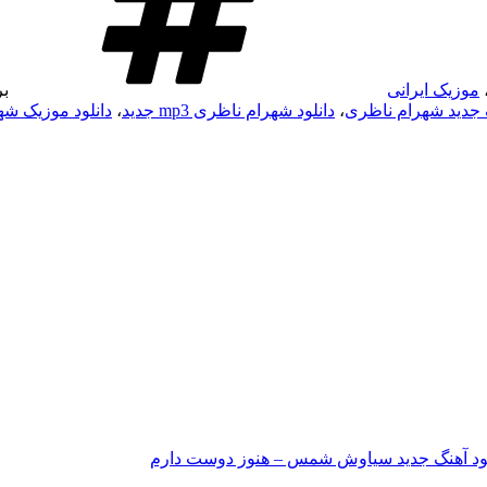
موزیک ایرانی
ب
گ جدید شهرام ناظری
،
دانلود شهرام ناظری mp3 جدید
،
دانلود موزیک ش
لود آهنگ جدید سیاوش شمس – هنوز دوست دارم