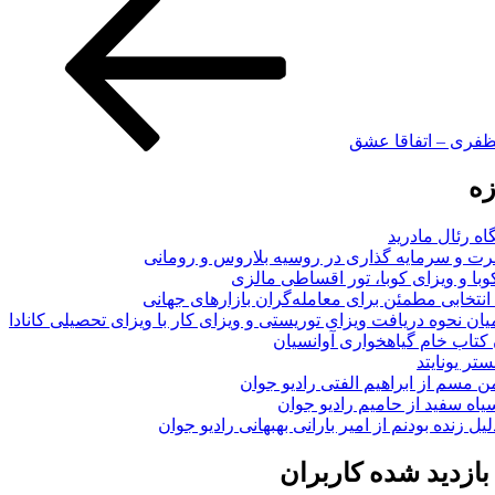
ظفری – اتفاقا عشق
زه
اه رئال مادرید
ت و سرمایه گذاری در روسیه بلاروس و رومانی
با و ویزای کوبا، تور اقساطی مالزی
انتخابی مطمئن برای معامله‌گران بازارهای جهانی
ان نحوه دریافت ویزای توریستی و ویزای کار با ویزای تحصیلی کانادا
ن کتاب خام گیاهخواری آوانسیان
تر یونایتد
من مسم از ابراهیم الفتی رادیو جوان
سیاه سفید از حامیم رادیو جوان
لیل زنده بودنم از امیر بارانی بهبهانی رادیو جوان
ازدید شده کاربران