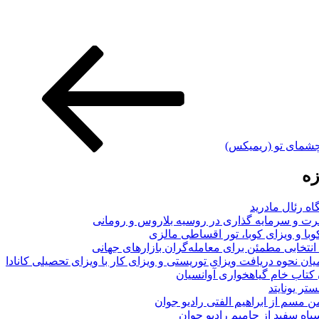
 چشمای تو (ریمیکس)
زه
اه رئال مادرید
ت و سرمایه گذاری در روسیه بلاروس و رومانی
با و ویزای کوبا، تور اقساطی مالزی
انتخابی مطمئن برای معامله‌گران بازارهای جهانی
ان نحوه دریافت ویزای توریستی و ویزای کار با ویزای تحصیلی کانادا
ن کتاب خام گیاهخواری آوانسیان
تر یونایتد
من مسم از ابراهیم الفتی رادیو جوان
سیاه سفید از حامیم رادیو جوان