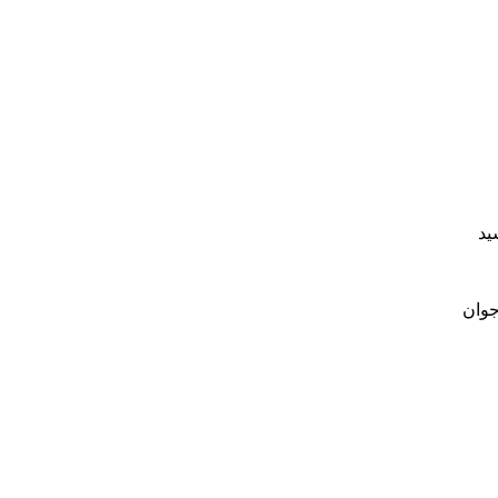
ید
جوان