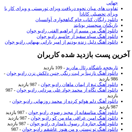
انی
اوت های میان نحوه دریافت ویزای توریستی و ویزای کار با
زای تحصیلی کانادا
نلود رایگان کتاب خام گیاهخواری آوانسیان
زیکنان منچستر یونایتد
نلود آهنگ من مسم از ابراهیم الفتی رادیو جوان
نلود آهنگ سیاه سفید از حامیم رادیو جوان
نلود آهنگ دلیل زنده بودنم از امیر بارانی بهبهانی رادیو جوان
 پست بازدید شده کاربران
ریخچه باشگاه رئال مادرید
- 109 بازدید
نلود آهنگ نازنینا بر لبت رنگی چنین دلکش نزن رادیو جوان
-
ازدید
نلود آهنگ تیغ از ایمان ماهان رادیو جوان
- 987 بازدید
نلود آهنگ نگاه از محمد جواد علی مردانی رادیو جوان
- 987
زدید
نلود آهنگ دلم هواتو کرده از محمد روزبهانی رادیو جوان
-
ازدید
نلود آهنگ متاسفانه از مجید رضوی رادیو جوان
- 987 بازدید
نلود آهنگ امین عراقی ماه من کو رادیو جوان
- 987 بازدید
نلود آهنگ جنازه از رسول نامداری رادیو جوان
- 987 بازدید
نلود آهنگ تو نیستی و من هنوز عاشقم رادیو جوان
- 987