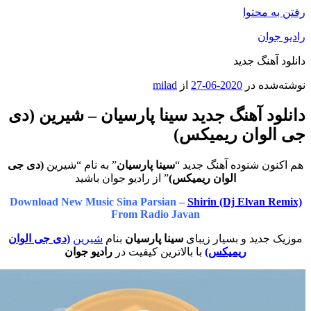
محتوا
ان
هنگ جدید
ه در
2020-06-27
از
milad
د آهنگ جدید سینا پارسیان – شیرین (دی
وان ریمیکس)
ن شنوده آهنگ جدید “
سینا پارسیان
” به نام “شیرین
(دی جی
الوان ریمیکس)
” از رادیو جوان باشید
Download New Music Sina Parsian –
Shirin (Dj Elvan
From Radio Javan
دید و بسیار زیبای
سینا پارسیان
بنام
شیرین
(دی جی الوان
ریمیکس)
با بالاترین کیفیت در
رادیو جوان