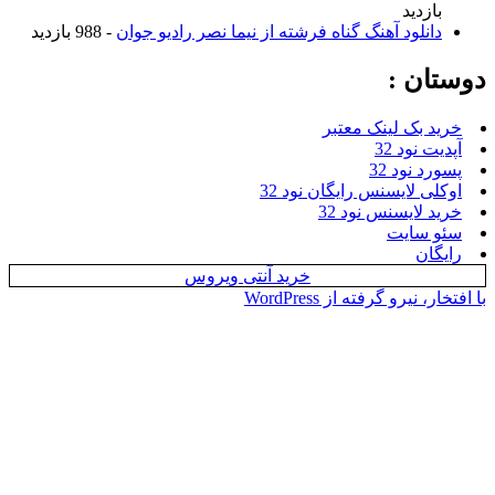
زدید
نلود آهنگ گناه فرشته از نیما نصر رادیو جوان
- 988 بازدید
ن :
بک لینک معتبر
نود 32
نود 32
 لایسنس رایگان نود 32
لایسنس نود 32
سایت
ن
خرید آنتی ویروس
یرو گرفته از WordPress