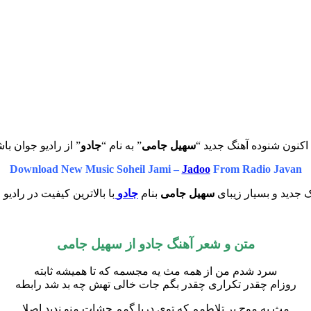
اکنون شنوده آهنگ جدید “
سهیل جامی
” به نام “
جادو
” از رادیو جوان باش
Download New Music Soheil Jami –
Jadoo
From Radio Javan
 جدید و بسیار زیبای
سهیل جامی
بنام
جادو
با بالاترین کیفیت در رادیو
متن و شعر آهنگ جادو از سهیل جامی
سرد شدم من از همه مث یه مجسمه که تا همیشه ثابته
روزام چقدر تکراری چقدر بگم جات خالی تهش چه بد شد رابطه
مث یه موج پر تلاطمم که توی دریا گمم چشات منو ندید اصلا