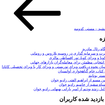
مشید – مستی کدومه
زه
اه رئال مادرید
ت و سرمایه گذاری در روسیه بلاروس و رومانی
با و ویزای کوبا، تور اقساطی مالزی
انتخابی مطمئن برای معامله‌گران بازارهای جهانی
ان نحوه دریافت ویزای توریستی و ویزای کار با ویزای تحصیلی کانادا
ن کتاب خام گیاهخواری آوانسیان
تر یونایتد
من مسم از ابراهیم الفتی رادیو جوان
سیاه سفید از حامیم رادیو جوان
لیل زنده بودنم از امیر بارانی بهبهانی رادیو جوان
ازدید شده کاربران