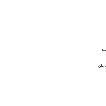
ید
 جوان