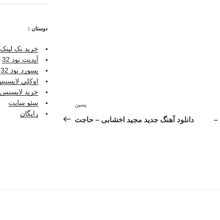
دوستان :
خرید بک لینک 
آپدیت نود 32
پسورد نود 32
اوکلی لایسنس ر
خرید لایسنس نو
سئو سایت
پسین
نوشته‌ٔ
رایگان
بعدی
–
دانلود آهنگ جدید مجید اخشابی – حاجت