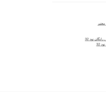
معتبر
ایگان نود 32
د 32