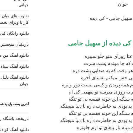
جوان
جهانی
تفاوت های میان ن
کار با ویزای تحصی
دانلود رایگان کتا
کی دیده
از سهیل جامی
بازیکنان منچستر ی
دانلود آهنگ من مس
عتا روزای منو جلو نمیبره
ره که جا موندم پشت سرت
دانلود آهنگ سیاه 
 هر وقت که یه صدایی پشت دره
دانلود آهنگ دلیل ز
لی حس میکنم نفسای آخره
جوان
رم همه پریدن و کسی نیست دور و برم
م یه روزی میرسه تو بفهمی کی ام
سنگه این خونه قفسه بی تو تنگه
آخرین پست بازدید شده
بد بودی به خاطرت داره با دنیا میجنگه
سنگه این خونه قفسه بی تو تنگه
تاریخچه باشگاه رئ
بد بودی به خاطرت داره با دنیا میجنگه
میام باز پاهای تو ازم جلوتره
دانلود آهنگ کو د