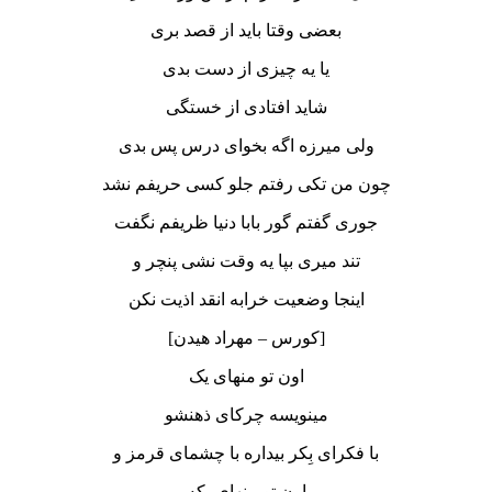
بعضی وقتا باید از قصد بری
یا یه چیزی از دست بدی
شاید افتادی از خستگی
ولی میرزه اگه بخوای درس پس بدی
چون من تکی رفتم جلو کسی حریفم نشد
جوری گفتم گور بابا دنیا ظریفم نگفت
تند میری بپا یه وقت نشی پنچر و
اینجا وضعیت خرابه انقد اذیت نکن
[کورس – مهراد هیدن]
اون تو منهای یک
مینویسه چرکای ذهنشو
با فکرای بِکر بیداره با چشمای قرمز و
اون تو منهای یکه