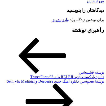
مهراد هیدن
دیدگاهتان را بنویسید
برای نوشتن دیدگاه باید
وارد بشوید
.
راهبری نوشته
نوشته قبلی
پیشین
دانلود پادکست جدید RELEJI بنام TranceForm 92
نوشته‌ٔ بعدی
پسین
دانلود آهنگ جدید Deeperise و Madrigal بنام Seni