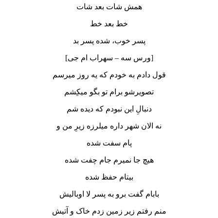
همش شات بعد شات
خط بعد خط
پسر خوب، شده پسر بد
[ورس سه – سهراب ام جی]
قول دادم به خودم که یه روز میرسم
تصویرشو برام تو بگو میکِشم
دنبالِ این نبودم که دیده شم
نه الان شهر داره میلرزه زیرِ من و
پام سفت شده
هیچ جا نمیرم جام چفت شده
بیتام حفظ شده
بابام گفت برو به پسر لا اوبالیش
منم رفتم زیر زمین زدم خاک و آتیش