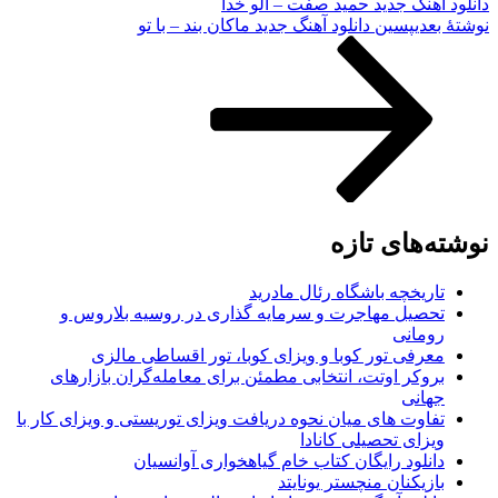
دانلود آهنگ جدید حمید صفت – الو خدا
نوشته‌ٔ بعدی
پسین
دانلود آهنگ جدید ماکان بند – با تو
نوشته‌های تازه
تاریخچه باشگاه رئال مادرید
تحصیل مهاجرت و سرمایه گذاری در روسیه بلاروس و
رومانی
معرفی تور کوبا و ویزای کوبا، تور اقساطی مالزی
بروکر اوتت، انتخابی مطمئن برای معامله‌گران بازارهای
جهانی
تفاوت های میان نحوه دریافت ویزای توریستی و ویزای کار با
ویزای تحصیلی کانادا
دانلود رایگان کتاب خام گیاهخواری آوانسیان
بازیکنان منچستر یونایتد