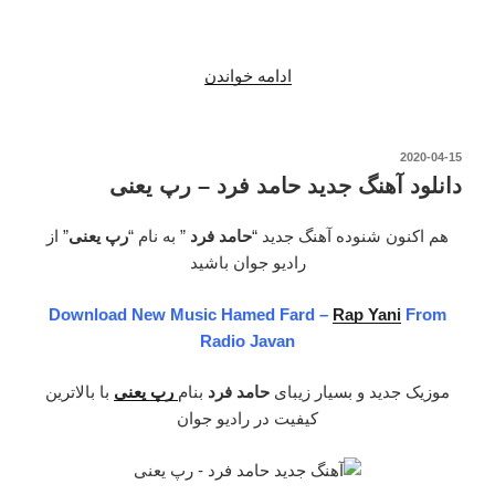
“دانلود
ادامه خواندن
آهنگ
جدید
حامد
نوشته‌شده
2020-04-15
در
فرد
دانلود آهنگ جدید حامد فرد – رپ یعنی
–
ای
هم اکنون شنوده آهنگ جدید “
حامد فرد
” به نام “
رپ یعنی
” از
کاش
رادیو جوان باشید
میشد”
Download New Music Hamed Fard –
Rap Yani
From
Radio Javan
موزیک جدید و بسیار زیبای
حامد فرد
بنام
رپ یعنی
با بالاترین
کیفیت در رادیو جوان