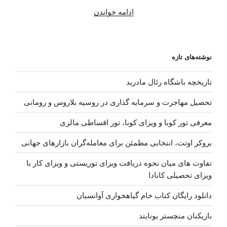
“دانلود
ادامه خواندن
آهنگ
جدید
حامد
نوشته‌های تازه
فرد
–
تاریخچه باشگاه رئال مادرید
رپ
یعنی”
تحصیل مهاجرت و سرمایه گذاری در روسیه بلاروس و رومانی
معرفی تور کوبا و ویزای کوبا، تور اقساطی مالزی
بروکر اوتت، انتخابی مطمئن برای معامله‌گران بازارهای جهانی
تفاوت های میان نحوه دریافت ویزای توریستی و ویزای کار با
ویزای تحصیلی کانادا
دانلود رایگان کتاب خام گیاهخواری آوانسیان
بازیکنان منچستر یونایتد