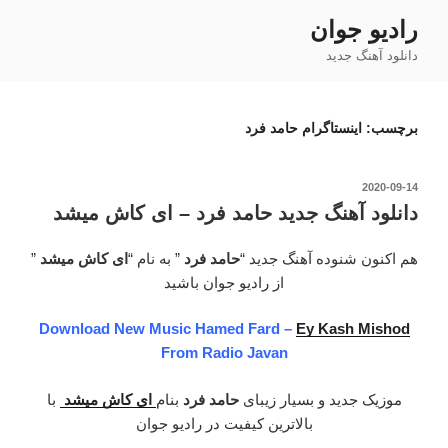
فتن
رادیو جوان
ه
دانلود آهنگ جدید
حتوا
برچسب:
اینستاگرام حامد فرد
نوشته‌شده
2020-09-14
در
دانلود آهنگ جدید حامد فرد – ای کاش میشد
هم اکنون شنوده آهنگ جدید “
حامد فرد
” به نام “
ای کاش میشد
”
از رادیو جوان باشید
Download New Music Hamed Fard –
Ey Kash Mishod
From Radio Javan
موزیک جدید و بسیار زیبای
حامد فرد
بنام
ای کاش میشد
با
بالاترین کیفیت در رادیو جوان