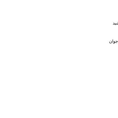
شید
 جوان