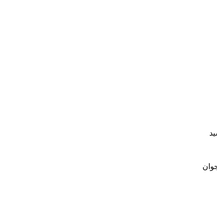
ید
جوان