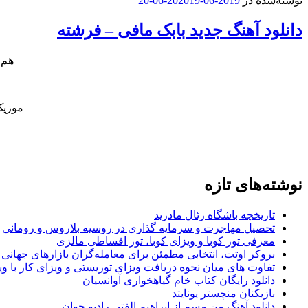
نوشته‌شده در
2019-06-20
2019-06-20
دانلود آهنگ جدید بابک مافی – فرشته
هم 
موزیک
نوشته‌های تازه
تاریخچه باشگاه رئال مادرید
تحصیل مهاجرت و سرمایه گذاری در روسیه بلاروس و رومانی
معرفی تور کوبا و ویزای کوبا، تور اقساطی مالزی
بروکر اوتت، انتخابی مطمئن برای معامله‌گران بازارهای جهانی
تفاوت های میان نحوه دریافت ویزای توریستی و ویزای کار با وی
دانلود رایگان کتاب خام گیاهخواری آوانسیان
بازیکنان منچستر یونایتد
دانلود آهنگ من مسم از ابراهیم الفتی رادیو جوان