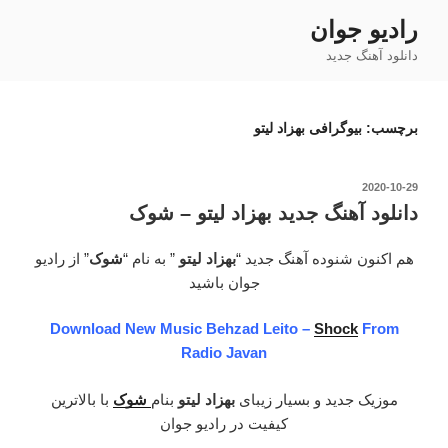
رفتن
رادیو جوان
به
دانلود آهنگ جدید
محتوا
برچسب:
بیوگرافی بهزاد لیتو
نوشته‌شده
2020-10-29
در
دانلود آهنگ جدید بهزاد لیتو – شوک
هم اکنون شنوده آهنگ جدید “
بهزاد لیتو
” به نام “
شوک
” از رادیو
جوان باشید
Download New Music Behzad Leito –
Shock
From
Radio Javan
موزیک جدید و بسیار زیبای
بهزاد لیتو
بنام
شوک
با بالاترین
کیفیت در رادیو جوان