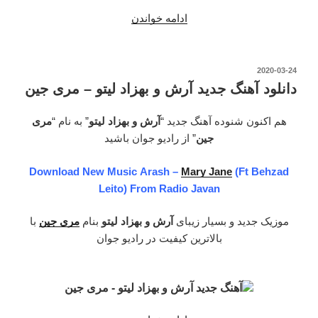
ادامه خواندن
“دانلود
آهنگ
جدید
آرتا
نوشته‌شده
2020-03-24
در
و
دانلود آهنگ جدید آرش و بهزاد لیتو – مری جین
کوروش
و
هم اکنون شنوده آهنگ جدید “
آرش و بهزاد لیتو
” به نام “
مری
بهزاد
جین
” از رادیو جوان باشید
لیتو
Download New Music Arash –
Mary Jane
(Ft Behzad
–
Leito) From Radio Javan
رسیدم
به
موزیک جدید و بسیار زیبای
آرش و بهزاد لیتو
بنام
مری جین
با
تش”
بالاترین کیفیت در رادیو جوان