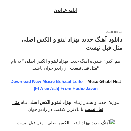
ادامه خواندن
“دانلود
آهنگ
جدید
زخمی
نوشته‌شده
2020-08-22
در
و
دانلود آهنگ جدید بهزاد لیتو و الکس اصلی –
بهزاد
مثل قبل نیست
لیتو
و
هم اکنون شنوده آهنگ جدید “
بهزاد لیتو و الکس اصلی
” به نام
کنیس
“
مثل قبل نیست
” از رادیو جوان باشید
–
دوست
Download New Music Behzad Leito –
Mese Ghabl Nist
و
(Ft Alex Asli) From Radio Javan
دشمن”
موزیک جدید و بسیار زیبای
بهزاد لیتو و الکس اصلی
بنام
مثل
قبل نیست
با بالاترین کیفیت در رادیو جوان