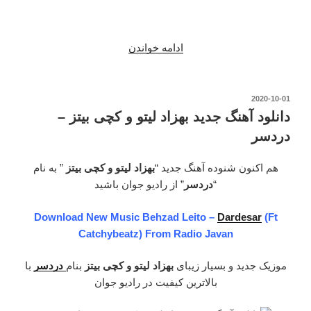
ادامه خواندن
“دانلود
آهنگ
جدید
بهزاد
نوشته‌شده
2020-10-01
در
لیتو
دانلود آهنگ جدید بهزاد لیتو و کچی بیتز –
–
دردسر
شوک”
هم اکنون شنوده آهنگ جدید “
بهزاد لیتو و کچی بیتز
” به نام
“
دردسر
” از رادیو جوان باشید
Download New Music Behzad Leito –
Dardesar
(Ft
Catchybeatz) From Radio Javan
موزیک جدید و بسیار زیبای
بهزاد لیتو و کچی بیتز
بنام
دردسر
با
بالاترین کیفیت در رادیو جوان