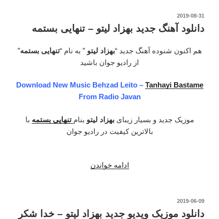
جدید
بهزاد
نوشته‌شده
2019-08-31
در
لیتو
دانلود آهنگ جدید بهزاد لیتو – تنهایی بستمه
–
تو
هم اکنون شنوده آهنگ جدید “
بهزاد لیتو
” به نام “
تنهایی بستمه
”
این
از رادیو جوان باشید
شهر”
Download New Music Behzad Leito –
Tanhayi Bastame
From Radio Javan
موزیک جدید و بسیار زیبای
بهزاد لیتو
بنام
تنهایی بستمه
با
بالاترین کیفیت در رادیو جوان
ادامه خواندن
“دانلود
آهنگ
جدید
بهزاد
نوشته‌شده
2019-06-09
در
لیتو
دانلود موزیک ویدیو جدید بهزاد لیتو – خدا شکر