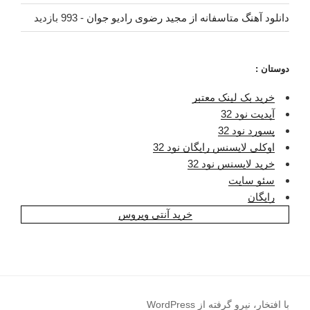
دانلود آهنگ متاسفانه از مجید رضوی رادیو جوان
- 993 بازدید
دوستان :
خرید بک لینک معتبر
آپدیت نود 32
پسورد نود 32
اوکلی لایسنس رایگان نود 32
خرید لایسنس نود 32
سئو سایت
رایگان
خرید آنتی ویروس
با افتخار، نیرو گرفته از WordPress