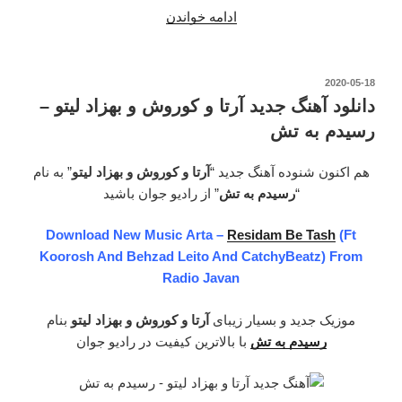
ادامه خواندن
“دانلود
آهنگ
جدید
بهزاد
نوشته‌شده
2020-05-18
در
لیتو
دانلود آهنگ جدید آرتا و کوروش و بهزاد لیتو –
و
رسیدم به تش
الکس
اصلی
هم اکنون شنوده آهنگ جدید “
آرتا و کوروش و بهزاد لیتو
” به نام
–
“
رسیدم به تش
” از رادیو جوان باشید
مثل
قبل
Download New Music Arta –
Residam Be Tash
(Ft
نیست”
Koorosh And Behzad Leito And CatchyBeatz) From
Radio Javan
موزیک جدید و بسیار زیبای
آرتا و کوروش و بهزاد لیتو
بنام
رسیدم به تش
با بالاترین کیفیت در رادیو جوان