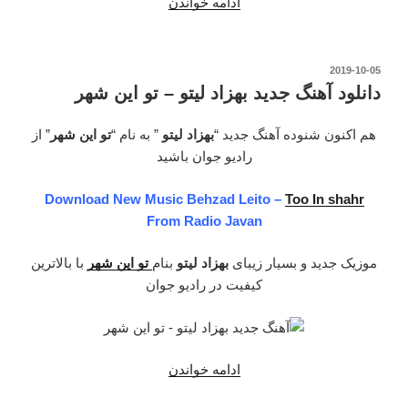
ادامه خواندن
“دانلود
آهنگ
جدید
آرش
نوشته‌شده
2019-10-05
در
و
دانلود آهنگ جدید بهزاد لیتو – تو این شهر
بهزاد
لیتو
هم اکنون شنوده آهنگ جدید “
بهزاد لیتو
” به نام “
تو این شهر
” از
–
رادیو جوان باشید
مری
Download New Music Behzad Leito –
Too In shahr
جین”
From Radio Javan
موزیک جدید و بسیار زیبای
بهزاد لیتو
بنام
تو این شهر
با بالاترین
کیفیت در رادیو جوان
ادامه خواندن
“دانلود
آهنگ