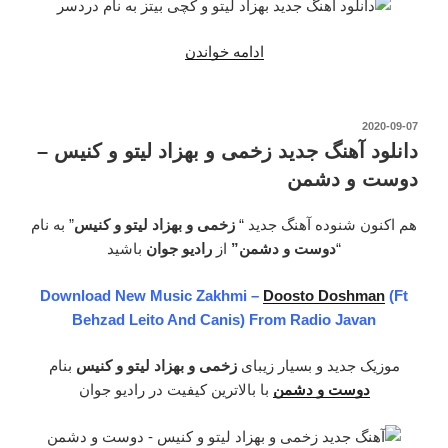
ادامه خواندن
“دانلود
آهنگ
جدید
بهزاد
نوشته‌شده
2020-09-07
در
لیتو
دانلود آهنگ جدید زخمی و بهزاد لیتو و کنیس –
و
دوست و دشمن
کچی
بیتز
هم اکنون شنوده آهنگ جدید “
زخمی و بهزاد لیتو و کنیس
” به نام
–
“
دوست و دشمن”
از
رادیو جوان
باشید
دردسر”
Download New Music Zakhmi –
Doosto Doshman
(Ft
Behzad Leito And Canis) From Radio Javan
موزیک جدید و بسیار زیبای
زخمی و بهزاد لیتو و کنیس
بنام
دوست و دشمن
با بالاترین کیفیت در رادیو جوان