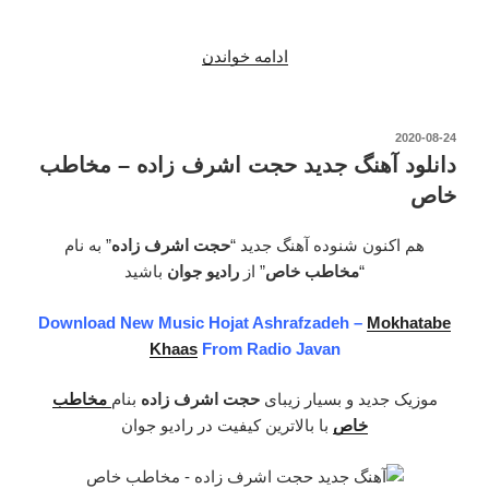
ادامه خواندن
“دانلود
آهنگ
جدید
حجت
نوشته‌شده
2020-08-24
در
اشرف
دانلود آهنگ جدید حجت اشرف زاده – مخاطب
زاده
خاص
–
شهرزاد”
هم اکنون شنوده آهنگ جدید “
حجت اشرف زاده
” به نام
“
مخاطب خاص
” از
رادیو جوان
باشید
Download New Music Hojat Ashrafzadeh –
Mokhatabe
Khaas
From Radio Javan
موزیک جدید و بسیار زیبای
حجت اشرف زاده
بنام
مخاطب
خاص
با بالاترین کیفیت در رادیو جوان