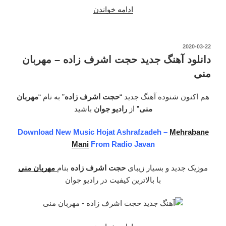
ادامه خواندن
“دانلود
آهنگ
جدید
حجت
نوشته‌شده
2020-03-22
در
اشرف
دانلود آهنگ جدید حجت اشرف زاده – مهربان
زاده
منی
–
دلتنگ
هم اکنون شنوده آهنگ جدید “
حجت اشرف زاده
” به نام “
مهربان
توام”
منی
” از
رادیو جوان
باشید
Download New Music Hojat Ashrafzadeh –
Mehrabane
Mani
From Radio Javan
موزیک جدید و بسیار زیبای
حجت اشرف زاده
بنام
مهربان منی
با بالاترین کیفیت در رادیو جوان