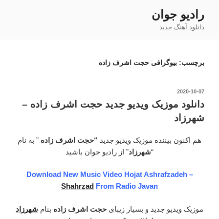
رفتن
رادیو جوان
به
دانلود آهنگ جدید
محتوا
برچسب:
بیوگرافی حجت اشرف زاده
نوشته‌شده
2020-10-07
در
دانلود موزیک ویدیو جدید حجت اشرف زاده –
شهرزاد
هم اکنون بیننده موزیک ویدیو جدید
“حجت اشرف زاده
” به نام
“
شهرزاد
” از رادیو جوان باشید
Download New Music Video Hojat Ashrafzadeh –
Shahrzad
From Radio Javan
موزیک ویدیو جدید و بسیار زیبای
حجت اشرف زاده
بنام
شهرزاد