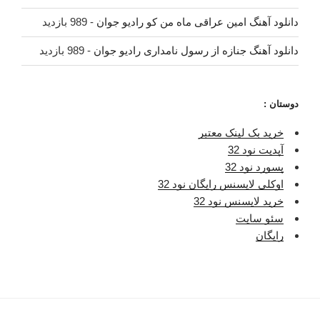
دانلود آهنگ امین عراقی ماه من کو رادیو جوان
- 989 بازدید
دانلود آهنگ جنازه از رسول نامداری رادیو جوان
- 989 بازدید
دوستان :
خرید بک لینک معتبر
آپدیت نود 32
پسورد نود 32
اوکلی لایسنس رایگان نود 32
خرید لایسنس نود 32
سئو سایت
رایگان