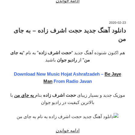
ادامه خواندن
“دانلود
آهنگ
جدید
حجت
نوشته‌شده
2020-02-23
در
اشرف
دانلود آهنگ جدید حجت اشرف زاده – به جای
زاده
من
–
مهربان
هم اکنون شنوده آهنگ جدید “
حجت اشرف زاده
” به نام “
به جای
منی”
من
” از
رادیو جوان
باشید
Download New Music Hojat Ashrafzadeh –
Be Jaye
Man
From Radio Javan
موزیک جدید و بسیار زیبای
حجت اشرف زاده
بنام
به جای من
با
بالاترین کیفیت در رادیو جوان
ادامه خواندن
“دانلود