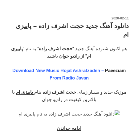
آهنگ
جدید
حجت
نوشته‌شده
2020-02-11
در
اشرف
دانلود آهنگ جدید حجت اشرف زاده – پاییزی
زاده
ام
–
به
هم اکنون شنوده آهنگ جدید “
حجت اشرف زاده
” به نام “
پاییزی
جای
ام
” از
رادیو جوان
باشید
من”
Download New Music Hojat Ashrafzadeh –
Paeeziam
From Radio Javan
موزیک جدید و بسیار زیبای
حجت اشرف زاده
بنام
پاییزی ام
با
بالاترین کیفیت در رادیو جوان
ادامه خواندن
“دانلود
آهنگ