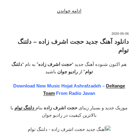
ادامه خواندن
“دانلود
آهنگ
جدید
حجت
نوشته‌شده
2020-05-06
در
اشرف
دانلود آهنگ جدید حجت اشرف زاده – دلتنگ
زاده
توام
–
مخاطب
هم اکنون شنوده آهنگ جدید “
حجت اشرف زاده
” به نام “
دلتنگ
خاص”
توام
” از
رادیو جوان
باشید
Download New Music Hojat Ashrafzadeh –
Deltange
Toam
From Radio Javan
موزیک جدید و بسیار زیبای
حجت اشرف زاده
بنام
دلتنگ توام
با
بالاترین کیفیت در رادیو جوان