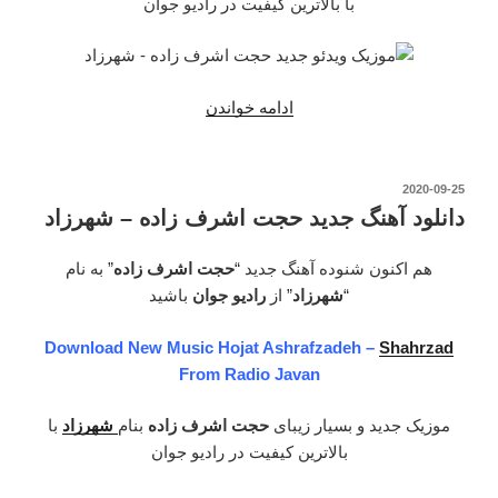
با بالاترین کیفیت در رادیو جوان
ادامه خواندن
“دانلود
موزیک
ویدیو
جدید
نوشته‌شده
2020-09-25
در
حجت
دانلود آهنگ جدید حجت اشرف زاده – شهرزاد
اشرف
زاده
هم اکنون شنوده آهنگ جدید “
حجت اشرف زاده
” به نام
–
“
شهرزاد
” از
رادیو جوان
باشید
شهرزاد”
Download New Music Hojat Ashrafzadeh –
Shahrzad
From Radio Javan
موزیک جدید و بسیار زیبای
حجت اشرف زاده
بنام
شهرزاد
با
بالاترین کیفیت در رادیو جوان