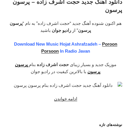
اشرف
دانلود آهنگ جدید حجت اشرف زاده – پرسون
زاده
پرسون
–
ماه
هم اکنون شنوده آهنگ جدید “حجت اشرف زاده” به نام “
پرسون
بی
پرسون
” از
رادیو جوان
باشید
تکرار
من”
Download New Music Hojat Ashrafzadeh –
Poroon
Porsoon
In Radio Javan
موزیک جدید و بسیار زیبای
حجت اشرف زاده
بنام
پرسون
پرسون
با بالاترین کیفیت در رادیو جوان
ادامه خواندن
“دانلود
آهنگ
جدید
حجت
نوشته‌های تازه
اشرف