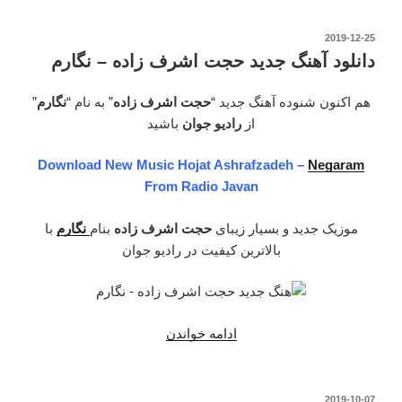
جدید
حجت
نوشته‌شده
2019-12-25
در
اشرف
دانلود آهنگ جدید حجت اشرف زاده – نگارم
زاده
–
هم اکنون شنوده آهنگ جدید “
حجت اشرف زاده
” به نام “
نگارم
”
پاییزی
از
رادیو جوان
باشید
ام”
Download New Music Hojat Ashrafzadeh –
Negaram
From Radio Javan
موزیک جدید و بسیار زیبای
حجت اشرف زاده
بنام
نگارم
با
بالاترین کیفیت در رادیو جوان
ادامه خواندن
“دانلود
آهنگ
جدید
حجت
نوشته‌شده
2019-10-07