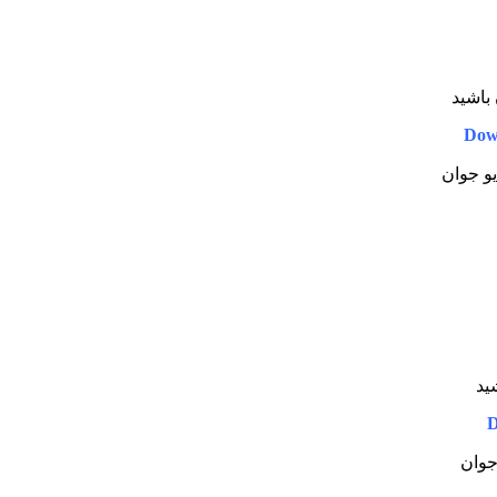
 باشید
Dow
یو جوان
شید
D
 جوان