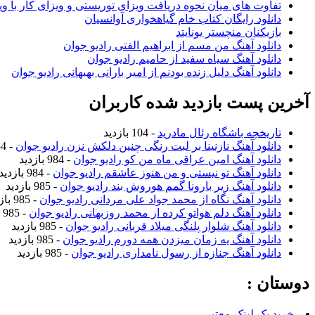
تفاوت های میان نحوه دریافت ویزای توریستی و ویزای کار با وی
دانلود رایگان کتاب خام گیاهخواری آوانسیان
بازیکنان منچستر یونایتد
دانلود آهنگ من مسم از ابراهیم الفتی رادیو جوان
دانلود آهنگ سیاه سفید از حامیم رادیو جوان
دانلود آهنگ دلیل زنده بودنم از امیر بارانی بهبهانی رادیو جوان
آخرین پست بازدید شده کاربران
تاریخچه باشگاه رئال مادرید
- 104 بازدید
دانلود آهنگ نازنینا بر لبت رنگی چنین دلکش نزن رادیو جوان
- 984 بازدید
دانلود آهنگ امین عراقی ماه من کو رادیو جوان
- 984 بازدید
دانلود آهنگ تو نیستی و من هنوز عاشقم رادیو جوان
- 984 بازدید
دانلود آهنگ زیر بارونا گمم هوروش بند رادیو جوان
- 985 بازدید
دانلود آهنگ نگاه از محمد جواد علی مردانی رادیو جوان
- 985 بازدید
دانلود آهنگ دلم هواتو کرده از محمد روزبهانی رادیو جوان
- 985 بازدید
دانلود آهنگ شلوار پلنگی میلاد قربانی رادیو جوان
- 985 بازدید
دانلود آهنگ یه زمان میزدن همه دورم رادیو جوان
- 985 بازدید
دانلود آهنگ جنازه از رسول نامداری رادیو جوان
- 985 بازدید
دوستان :
خرید بک لینک معتبر