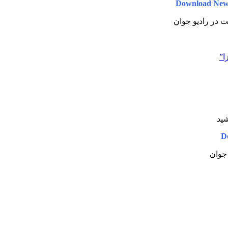
Download New
یت در رادیو جوان
ا”
شید
D
 جوان