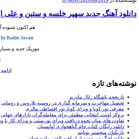
نوشته‌شده در
2019-06-07
2019-06-07
دانلود آهنگ جدید سهپر خلسه و ستین و علی ا
هم اکنون شنوده آ
 In Radio Javan
موزیک جدید و بسیار
ادامه 
نوشته‌های تازه
تاریخچه باشگاه رئال مادرید
تحصیل مهاجرت و سرمایه گذاری در روسیه بلاروس و رومانی
معرفی تور کوبا و ویزای کوبا، تور اقساطی مالزی
بروکر اوتت، انتخابی مطمئن برای معامله‌گران بازارهای جهانی
تفاوت های میان نحوه دریافت ویزای توریستی و ویزای کار با وی
دانلود رایگان کتاب خام گیاهخواری آوانسیان
بازیکنان منچستر یونایتد
دانلود آهنگ من مسم از ابراهیم الفتی رادیو جوان