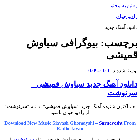
رفتن به محتوا
رادیو جوان
دانلود آهنگ جدید
برچسب:
بیوگرافی سیاوش
قمیشی
نوشته‌شده در
2020-09-10
دانلود آهنگ جدید سیاوش قمیشی –
سرنوشت
هم اکنون شنوده آهنگ جدید “
سیاوش قمیشی
” به نام “
سرنوشت
”
از رادیو جوان باشید
Download New Music Siavash Ghomayshi –
Sarnevesht
From
Radio Javan
موزیک جدید و بسیار زیبای
سیاوش قمیشی
بنام
سرنوشت
با