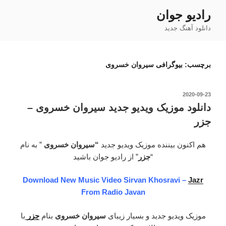
رفتن
رادیو جوان
به
دانلود آهنگ جدید
محتوا
برچسب:
بیوگرافی سیروان خسروی
نوشته‌شده
2020-09-23
در
دانلود موزیک ویدیو جدید سیروان خسروی –
جزر
هم اکنون بیننده موزیک ویدیو جدید
“سیروان خسروی
” به نام
“
جزر
” از رادیو جوان باشید
Download New Music Video Sirvan Khosravi –
Jazr
From Radio Javan
موزیک ویدیو جدید و بسیار زیبای
سیروان خسروی
بنام
جزر
با