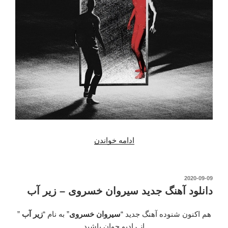
ادامه خواندن
“دانلود
آهنگ
جدید
سیروان
نوشته‌شده
2020-09-09
در
خسروی
دانلود آهنگ جدید سیروان خسروی – زیر آب
–
غوطه
هم اکنون شنوده آهنگ جدید “
سیروان خسروی
” به نام “
زیر آب
”
ور”
از رادیو جوان باشید