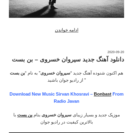
ادامه خواندن
“دانلود
آهنگ
جدید
سیروان
نوشته‌شده
2020-09-20
در
خسروی
دانلود آهنگ جدید سیروان خسروی – بن بست
–
منو
هم اکنون شنوده آهنگ جدید “
سیروان خسروی
” به نام “
بن بست
ببخش”
” از رادیو جوان باشید
Download New Music Sirvan Khosravi –
Bonbast
From
Radio Javan
موزیک جدید و بسیار زیبای
سیروان خسروی
بنام
بن بست
با
بالاترین کیفیت در رادیو جوان