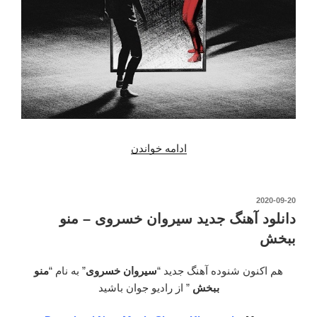
ادامه خواندن
“دانلود
آهنگ
جدید
سیروان
نوشته‌شده
2020-09-20
در
خسروی
دانلود آهنگ جدید سیروان خسروی – منو
–
ببخش
من
مقصرم”
هم اکنون شنوده آهنگ جدید “
سیروان خسروی
” به نام “
منو
ببخش
” از رادیو جوان باشید