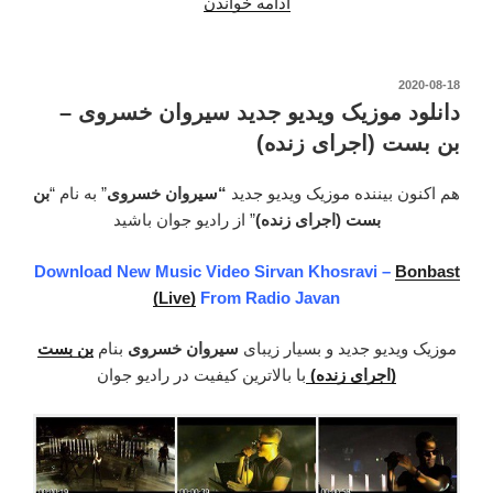
ادامه خواندن
“دانلود
آهنگ
جدید
سیروان
نوشته‌شده
2020-08-18
در
خسروی
دانلود موزیک ویدیو جدید سیروان خسروی –
–
بن بست (اجرای زنده)
مد”
هم اکنون بیننده موزیک ویدیو جدید
“سیروان خسروی
” به نام “
بن
بست (اجرای زنده)
” از رادیو جوان باشید
Download New Music Video Sirvan Khosravi –
Bonbast
(Live)
From Radio Javan
موزیک ویدیو جدید و بسیار زیبای
سیروان خسروی
بنام
بن بست
(اجرای زنده)
با بالاترین کیفیت در رادیو جوان