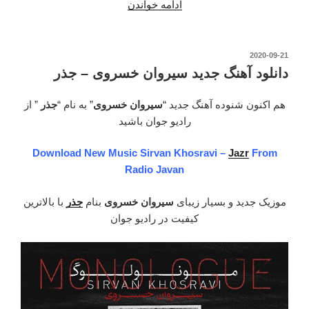
ادامه خواندن
“دانلود
موزیک
ویدیو
جدید
نوشته‌شده
2020-09-21
در
سیروان
دانلود آهنگ جدید سیروان خسروی – جذر
خسروی
–
هم اکنون شنوده آهنگ جدید “
سیروان خسروی
” به نام “
جذر
” از
جزر”
رادیو جوان باشید
Download New Music Sirvan Khosravi –
Jazr
From
Radio Javan
موزیک جدید و بسیار زیبای
سیروان خسروی
بنام
جذر
با بالاترین
کیفیت در رادیو جوان