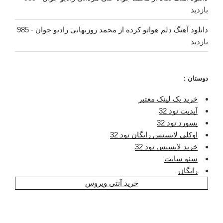
بازدید
دانلود آهنگ دلم هواتو کرده از محمد روزبهانی رادیو جوان
- 985
بازدید
دوستان :
خرید بک لینک معتبر
آپدیت نود 32
پسورد نود 32
اوکلی لایسنس رایگان نود 32
خرید لایسنس نود 32
سئو سایت
رایگان
خرید آنتی ویروس