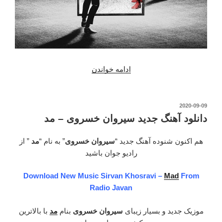
ادامه خواندن
“دانلود
آهنگ
جدید
سیروان
نوشته‌شده
2020-09-09
در
خسروی
دانلود آهنگ جدید سیروان خسروی – مد
–
زیر
هم اکنون شنوده آهنگ جدید “
سیروان خسروی
” به نام “
مد
” از
آب”
رادیو جوان باشید
Download New Music Sirvan Khosravi –
Mad
From
Radio Javan
موزیک جدید و بسیار زیبای
سیروان خسروی
بنام
مد
با بالاترین