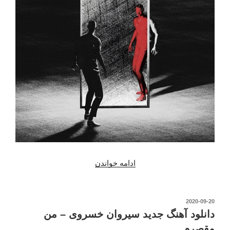
ادامه خواندن
“دانلود
آهنگ
جدید
سیروان
نوشته‌شده
2020-09-20
در
خسروی
دانلود آهنگ جدید سیروان خسروی – من
–
مقصرم