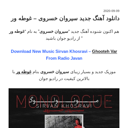
جدید
سیروان
نوشته‌شده
2020-09-09
در
خسروی
دانلود آهنگ جدید سیروان خسروی – غوطه ور
–
بن
هم اکنون شنوده آهنگ جدید “
سیروان خسروی
” به نام “
غوطه ور
بست”
” از رادیو جوان باشید
Download New Music Sirvan Khosravi –
Ghooteh Var
From Radio Javan
موزیک جدید و بسیار زیبای
سیروان خسروی
بنام
غوطه ور
با
بالاترین کیفیت در رادیو جوان