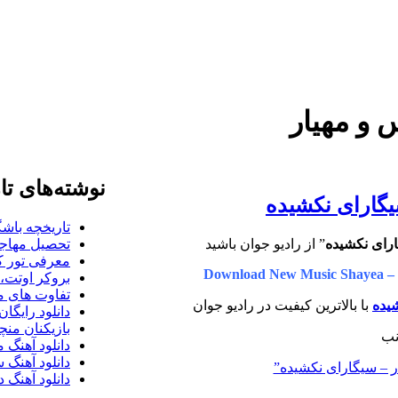
 و مهیار
نوشته‌های تا
سیگارای نکشیده
تاریخچه باشگ
رای نکشیده
” از رادیو جوان باشید
تحصیل مهاجر
معرفی تور کو
Download New Music Shayea –
بروکر اوتت، 
تفاوت های می
یده
با بالاترین کیفیت در رادیو جوان
دانلود رایگا
بازیکنان منچس
دانلود آهنگ 
دانلود آهنگ 
ار – سیگارای نکشیده”
دانلود آهنگ د