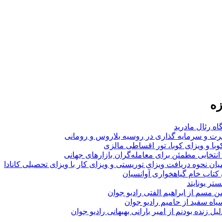
زه
اه رئال مادرید
ت و سرمایه گذاری در روسیه بلاروس و رومانی
با و ویزای کوبا، تور اقساطی مالزی
انتخابی مطمئن برای معامله‌گران بازارهای جهانی
ان نحوه دریافت ویزای توریستی و ویزای کار با ویزای تحصیلی کانادا
ن کتاب خام گیاهخواری آوانسیان
تر یونایتد
من مسم از ابراهیم الفتی رادیو جوان
سیاه سفید از حامیم رادیو جوان
لیل زنده بودنم از امیر بارانی بهبهانی رادیو جوان