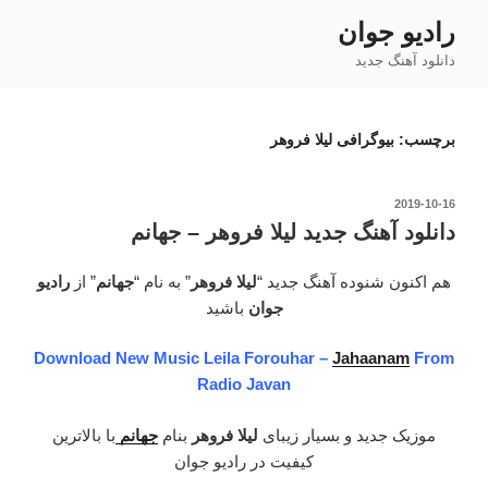
فتن
رادیو جوان
ه
دانلود آهنگ جدید
حتوا
برچسب:
بیوگرافی لیلا فروهر
نوشته‌شده
2019-10-16
در
دانلود آهنگ جدید لیلا فروهر – جهانم
هم اکنون شنوده آهنگ جدید “
لیلا فروهر
” به نام “
جهانم
” از
رادیو
جوان
باشید
Download New Music Leila Forouhar –
Jahaanam
From
Radio Javan
موزیک جدید و بسیار زیبای
لیلا فروهر
بنام
جهانم
با بالاترین
کیفیت در رادیو جوان