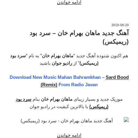
“دانلود
ادامه خواندن
آهنگ
جدید
ماهان
نوشته‌شده
2019-08-20
در
بهرام
آهنگ جدید ماهان بهرام خان – سرد بود
خان
(ریمیکس)
–
استرس”
هم اکنون شنوده آهنگ جدید “
ماهان بهرام خان
” به نام “
سرد بود
(ریمیکس)
” از
رادیو جوان
باشید
Download New Music Mahan Bahramkhan –
Sard Bood
(Remix)
From Radio Javan
موزیک جدید و بسیار زیبای
ماهان بهرام خان
بنام
سرد بود
(ریمیکس)
با بالاترین کیفیت در رادیو جوان
“آهنگ
ادامه خواندن