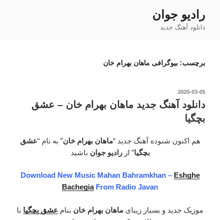
فتن
رادیو جوان
ه
دانلود آهنگ جدید
حتوا
برچسب:
بیوگرافی ماهان بهرام خان
نوشته‌شده
2020-03-05
در
دانلود آهنگ جدید ماهان بهرام خان – عشق
بچگیا
هم اکنون شنوده آهنگ جدید “
ماهان بهرام خان
” به نام “
عشق
بچگیا
” از
رادیو جوان
باشید
Download New Music Mahan Bahramkhan –
Eshghe
Bachegia
From Radio Javan
موزیک جدید و بسیار زیبای
ماهان بهرام خان
بنام
عشق بچگیا
با