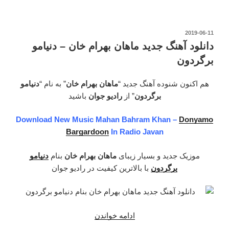
جدید
ماهان
بهرام
نوشته‌شده
2019-06-11
در
خان
دانلود آهنگ جدید ماهان بهرام خان – دنیامو
–
برگردون
سرد
بود
هم اکنون شنوده آهنگ جدید “
ماهان بهرام خان
” به نام “
دنیامو
(ریمیکس)”
برگردون
” از
رادیو جوان
باشید
Download New Music Mahan Bahram Khan –
Donyamo
Bargardoon
In Radio Javan
موزیک جدید و بسیار زیبای
ماهان بهرام خان
بنام
دنیامو
برگردون
با بالاترین کیفیت در رادیو جوان
“دانلود
ادامه خواندن
آهنگ