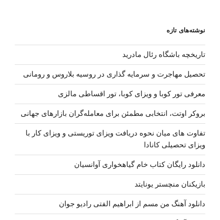
جدید
ماهان
نوشته‌های تازه
بهرام
خان
تاریخچه باشگاه رئال مادرید
–
دنیامو
تحصیل مهاجرت و سرمایه گذاری در روسیه بلاروس و رومانی
برگردون”
معرفی تور کوبا و ویزای کوبا، تور اقساطی مالزی
بروکر اوتت، انتخابی مطمئن برای معامله‌گران بازارهای جهانی
تفاوت های میان نحوه دریافت ویزای توریستی و ویزای کار با
ویزای تحصیلی کانادا
دانلود رایگان کتاب خام گیاهخواری آوانسیان
بازیکنان منچستر یونایتد
دانلود آهنگ من مسم از ابراهیم الفتی رادیو جوان