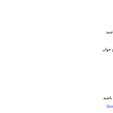
شید
و جوان
باشید
Dow