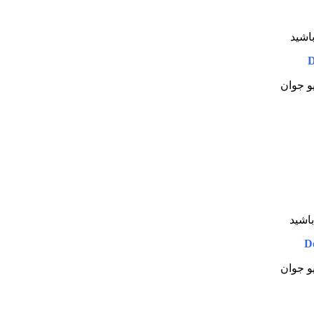
اشید
D
یو جوان
اشید
D
یو جوان