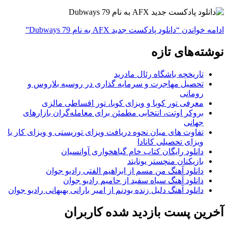
ادامه خواندن
“دانلود پادکست جدید AFX به نام Dubways 79”
نوشته‌های تازه
تاریخچه باشگاه رئال مادرید
تحصیل مهاجرت و سرمایه گذاری در روسیه بلاروس و
رومانی
معرفی تور کوبا و ویزای کوبا، تور اقساطی مالزی
بروکر اوتت، انتخابی مطمئن برای معامله‌گران بازارهای
جهانی
تفاوت های میان نحوه دریافت ویزای توریستی و ویزای کار با
ویزای تحصیلی کانادا
دانلود رایگان کتاب خام گیاهخواری آوانسیان
بازیکنان منچستر یونایتد
دانلود آهنگ من مسم از ابراهیم الفتی رادیو جوان
دانلود آهنگ سیاه سفید از حامیم رادیو جوان
دانلود آهنگ دلیل زنده بودنم از امیر بارانی بهبهانی رادیو جوان
آخرین پست بازدید شده کاربران