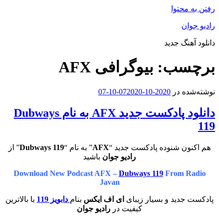
رفتن به محتوا
رادیو جوان
دانلود آهنگ جدید
برچسب:
بیوگرافی AFX
نوشته‌شده در
2020-10-07
2020-10-07
دانلود پادکست جدید AFX به نام Dubways
119
هم اکنون شنوده پادکست جدید “
AFX
” به نام “
Dubways 119
” از
رادیو جوان
باشید
Download New Podcast AFX –
Dubways 119
From Radio
Javan
پادکست جدید و بسیار زیبای
ای اف ایکس
بنام
دابویز 119
با بالاترین
کیفیت در
رادیو جوان