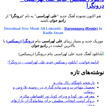
درونگرا
هم اکنون شنوده آهنگ جدید “
علی لهراسبی
” به نام “
درونگرا
” از
رادیو جوان
باشید
Download New Music Ali Lohrasbi –
Daroongara (Remix)
In
Radio Javan
موزیک جدید و بسیار زیبای
علی لهراسبی
بنام
درونگرا (ریمیکس)
با
بالاترین کیفیت در
رادیو جوان
ادامه خواندن
“دانلود ریمیکس جدید علی لهراسبی – درونگرا”
نوشته‌های تازه
تاریخچه باشگاه رئال مادرید
تحصیل مهاجرت و سرمایه گذاری در روسیه بلاروس و
رومانی
معرفی تور کوبا و ویزای کوبا، تور اقساطی مالزی
بروکر اوتت، انتخابی مطمئن برای معامله‌گران بازارهای
جهانی