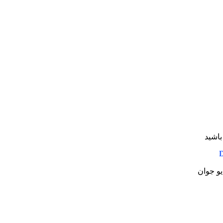
اشید
D
یو جوان