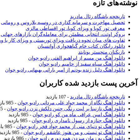
نوشته‌های تازه
تاریخچه باشگاه رئال مادرید
تحصیل مهاجرت و سرمایه گذاری در روسیه بلاروس و رومانی
معرفی تور کوبا و ویزای کوبا، تور اقساطی مالزی
بروکر اوتت، انتخابی مطمئن برای معامله‌گران بازارهای جهانی
تفاوت های میان نحوه دریافت ویزای توریستی و ویزای کار با وی
دانلود رایگان کتاب خام گیاهخواری آوانسیان
بازیکنان منچستر یونایتد
دانلود آهنگ من مسم از ابراهیم الفتی رادیو جوان
دانلود آهنگ سیاه سفید از حامیم رادیو جوان
دانلود آهنگ دلیل زنده بودنم از امیر بارانی بهبهانی رادیو جوان
آخرین پست بازدید شده کاربران
تاریخچه باشگاه رئال مادرید
- 107 بازدید
دانلود آهنگ نگاه از محمد جواد علی مردانی رادیو جوان
- 985 بازدید
دانلود آهنگ نازنینا بر لبت رنگی چنین دلکش نزن رادیو جوان
- 985 بازدید
دانلود آهنگ امین عراقی ماه من کو رادیو جوان
- 985 بازدید
دانلود آهنگ جنازه از رسول نامداری رادیو جوان
- 985 بازدید
دانلود آهنگ تو دنیای منی از محمد جواد فخر رادیو جوان
- 985 بازدید
دانلود آهنگ تو نیستی و من هنوز عاشقم رادیو جوان
- 985 بازدید
دانلود آهنگ یه زمان میزدن همه دورم رادیو جوان
- 986 بازدید