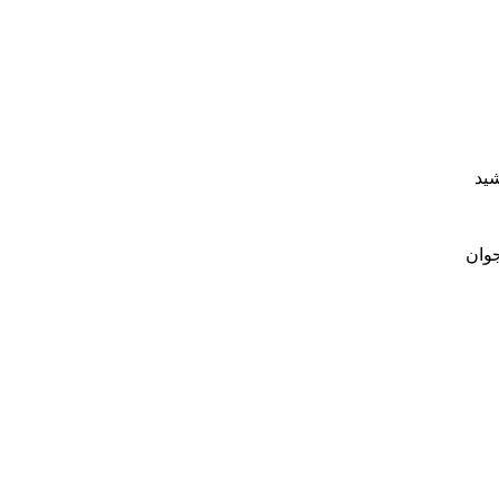
شید
جوان