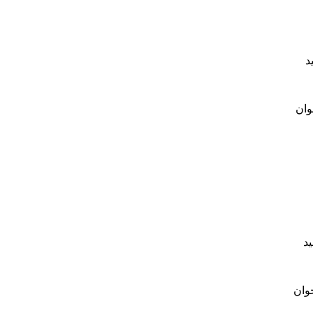
د
وان
ید
جوان