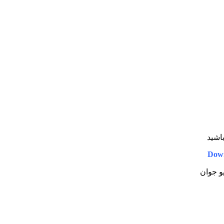
باشید
Down
یو جوان