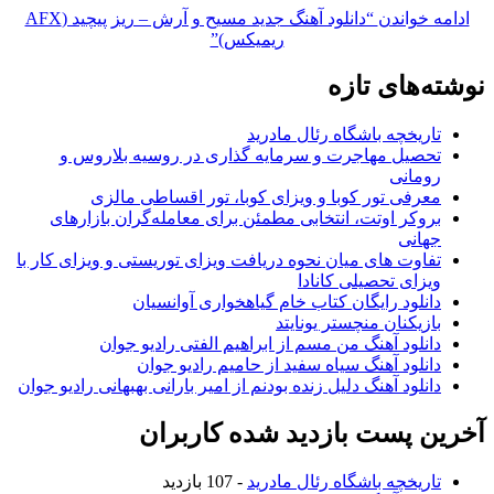
ادامه خواندن
“دانلود آهنگ جدید مسیح و آرش – ریز پیچید (AFX
ریمیکس)”
نوشته‌های تازه
تاریخچه باشگاه رئال مادرید
تحصیل مهاجرت و سرمایه گذاری در روسیه بلاروس و
رومانی
معرفی تور کوبا و ویزای کوبا، تور اقساطی مالزی
بروکر اوتت، انتخابی مطمئن برای معامله‌گران بازارهای
جهانی
تفاوت های میان نحوه دریافت ویزای توریستی و ویزای کار با
ویزای تحصیلی کانادا
دانلود رایگان کتاب خام گیاهخواری آوانسیان
بازیکنان منچستر یونایتد
دانلود آهنگ من مسم از ابراهیم الفتی رادیو جوان
دانلود آهنگ سیاه سفید از حامیم رادیو جوان
دانلود آهنگ دلیل زنده بودنم از امیر بارانی بهبهانی رادیو جوان
آخرین پست بازدید شده کاربران
تاریخچه باشگاه رئال مادرید
- 107 بازدید