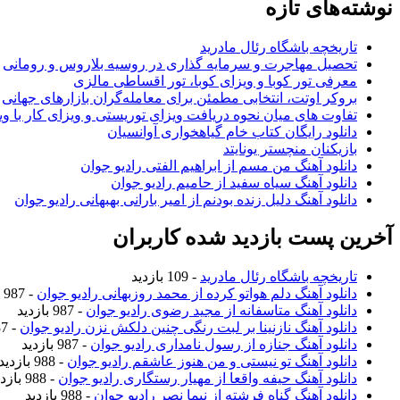
نوشته‌های تازه
تاریخچه باشگاه رئال مادرید
تحصیل مهاجرت و سرمایه گذاری در روسیه بلاروس و رومانی
معرفی تور کوبا و ویزای کوبا، تور اقساطی مالزی
بروکر اوتت، انتخابی مطمئن برای معامله‌گران بازارهای جهانی
تفاوت های میان نحوه دریافت ویزای توریستی و ویزای کار با وی
دانلود رایگان کتاب خام گیاهخواری آوانسیان
بازیکنان منچستر یونایتد
دانلود آهنگ من مسم از ابراهیم الفتی رادیو جوان
دانلود آهنگ سیاه سفید از حامیم رادیو جوان
دانلود آهنگ دلیل زنده بودنم از امیر بارانی بهبهانی رادیو جوان
آخرین پست بازدید شده کاربران
تاریخچه باشگاه رئال مادرید
- 109 بازدید
دانلود آهنگ دلم هواتو کرده از محمد روزبهانی رادیو جوان
- 987 بازدید
دانلود آهنگ متاسفانه از مجید رضوی رادیو جوان
- 987 بازدید
دانلود آهنگ نازنینا بر لبت رنگی چنین دلکش نزن رادیو جوان
- 987 بازدید
دانلود آهنگ جنازه از رسول نامداری رادیو جوان
- 987 بازدید
دانلود آهنگ تو نیستی و من هنوز عاشقم رادیو جوان
- 988 بازدید
دانلود آهنگ حیفه واقعا از مهیار رستگاری رادیو جوان
- 988 بازدید
دانلود آهنگ گناه فرشته از نیما نصر رادیو جوان
- 988 بازدید