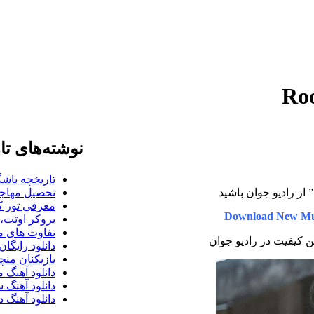
نوشته‌های تا
تاریخچه باشگ
” از رادیو جوان باشید
تحصیل مهاجر
معرفی تور کو
Download New Mu
بروکر اوتت، 
تفاوت های می
رین کیفیت در رادیو جوان
دانلود رایگا
بازیکنان منچس
دانلود آهنگ 
دانلود آهنگ 
دانلود آهنگ د