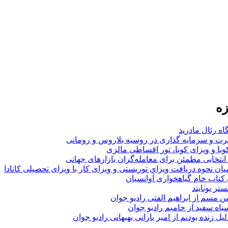
زه
اه رئال مادرید
ت و سرمایه گذاری در روسیه بلاروس و رومانی
با و ویزای کوبا، تور اقساطی مالزی
انتخابی مطمئن برای معامله‌گران بازارهای جهانی
ان نحوه دریافت ویزای توریستی و ویزای کار با ویزای تحصیلی کانادا
ن کتاب خام گیاهخواری آوانسیان
تر یونایتد
من مسم از ابراهیم الفتی رادیو جوان
سیاه سفید از حامیم رادیو جوان
لیل زنده بودنم از امیر بارانی بهبهانی رادیو جوان