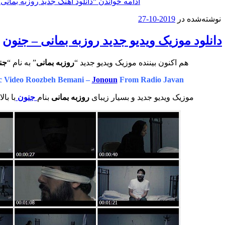
ادامه خواندن
“دانلود آهنگ جدید روزبه بمانی 
نوشته‌شده در
2019-10-27
دانلود موزیک ویدیو جدید روزبه بمانی – جنون
هم اکنون بیننده موزیک ویدیو جدید “
روزبه بمانی
” به نام “
جن
 Video Roozbeh Bemani –
Jonoun
From Radio Javan
موزیک ویدیو جدید و بسیار زیبای
روزبه بمانی
بنام
جنون
با با