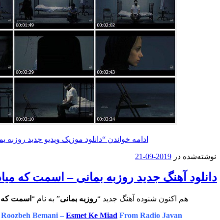
ادامه خواندن
“دانلود موزیک ویدیو جدید روزبه ب
نوشته‌شده در
2019-09-21
دانلود آهنگ جدید روزبه بمانی – اسمت که میاد
هم اکنون شنوده آهنگ جدید “
روزبه بمانی
” به نام “
اسمت که م
 Roozbeh Bemani –
Esmet Ke Miad
From Radio Javan