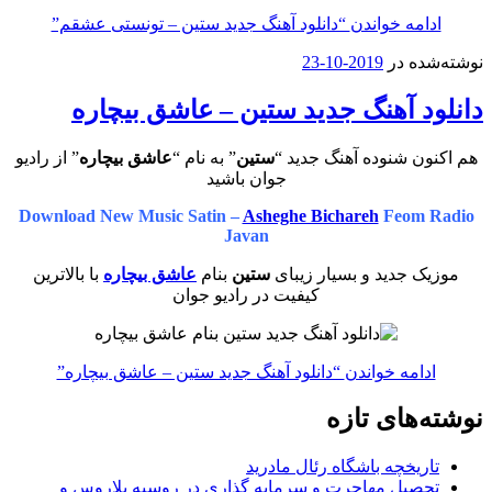
ادامه خواندن
“دانلود آهنگ جدید ستین – تونستی عشقم”
نوشته‌شده در
2019-10-23
دانلود آهنگ جدید ستین – عاشق بیچاره
هم اکنون شنوده آهنگ جدید “
ستین
” به نام “
عاشق بیچاره
” از رادیو
جوان باشید
Download New Music Satin –
Asheghe Bichareh
Feom Radio
Javan
موزیک جدید و بسیار زیبای
ستین
بنام
عاشق بیچاره
با بالاترین
کیفیت در رادیو جوان
ادامه خواندن
“دانلود آهنگ جدید ستین – عاشق بیچاره”
نوشته‌های تازه
تاریخچه باشگاه رئال مادرید
تحصیل مهاجرت و سرمایه گذاری در روسیه بلاروس و