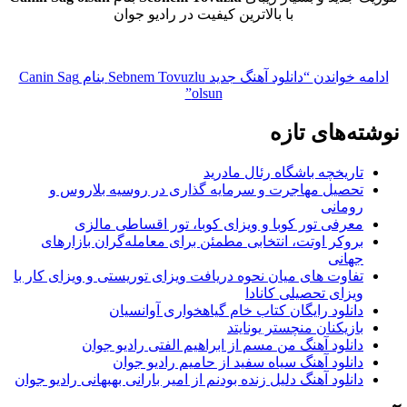
با بالاترین کیفیت در رادیو جوان
ادامه خواندن
“دانلود آهنگ جدید Sebnem Tovuzlu بنام Canin Sag
olsun”
نوشته‌های تازه
تاریخچه باشگاه رئال مادرید
تحصیل مهاجرت و سرمایه گذاری در روسیه بلاروس و
رومانی
معرفی تور کوبا و ویزای کوبا، تور اقساطی مالزی
بروکر اوتت، انتخابی مطمئن برای معامله‌گران بازارهای
جهانی
تفاوت های میان نحوه دریافت ویزای توریستی و ویزای کار با
ویزای تحصیلی کانادا
دانلود رایگان کتاب خام گیاهخواری آوانسیان
بازیکنان منچستر یونایتد
دانلود آهنگ من مسم از ابراهیم الفتی رادیو جوان
دانلود آهنگ سیاه سفید از حامیم رادیو جوان
دانلود آهنگ دلیل زنده بودنم از امیر بارانی بهبهانی رادیو جوان