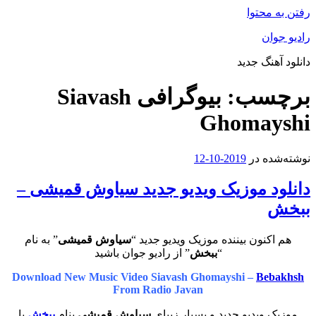
رفتن به محتوا
رادیو جوان
دانلود آهنگ جدید
برچسب:
بیوگرافی Siavash
Ghomayshi
نوشته‌شده در
2019-10-12
دانلود موزیک ویدیو جدید سیاوش قمیشی –
ببخش
هم اکنون بیننده موزیک ویدیو جدید “
سیاوش قمیشی
” به نام
“
ببخش
” از رادیو جوان باشید
Download New Music Video Siavash Ghomayshi –
Bebakhsh
From Radio Javan
موزیک ویدیو جدید و بسیار زیبای
سیاوش قمیشی
بنام
ببخش
با