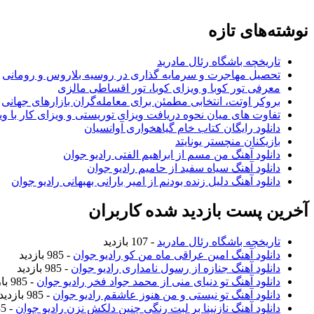
نوشته‌های تازه
تاریخچه باشگاه رئال مادرید
تحصیل مهاجرت و سرمایه گذاری در روسیه بلاروس و رومانی
معرفی تور کوبا و ویزای کوبا، تور اقساطی مالزی
بروکر اوتت، انتخابی مطمئن برای معامله‌گران بازارهای جهانی
تفاوت های میان نحوه دریافت ویزای توریستی و ویزای کار با وی
دانلود رایگان کتاب خام گیاهخواری آوانسیان
بازیکنان منچستر یونایتد
دانلود آهنگ من مسم از ابراهیم الفتی رادیو جوان
دانلود آهنگ سیاه سفید از حامیم رادیو جوان
دانلود آهنگ دلیل زنده بودنم از امیر بارانی بهبهانی رادیو جوان
آخرین پست بازدید شده کاربران
تاریخچه باشگاه رئال مادرید
- 107 بازدید
دانلود آهنگ امین عراقی ماه من کو رادیو جوان
- 985 بازدید
دانلود آهنگ جنازه از رسول نامداری رادیو جوان
- 985 بازدید
دانلود آهنگ تو دنیای منی از محمد جواد فخر رادیو جوان
- 985 بازدید
دانلود آهنگ تو نیستی و من هنوز عاشقم رادیو جوان
- 985 بازدید
دانلود آهنگ نازنینا بر لبت رنگی چنین دلکش نزن رادیو جوان
- 985 بازدید