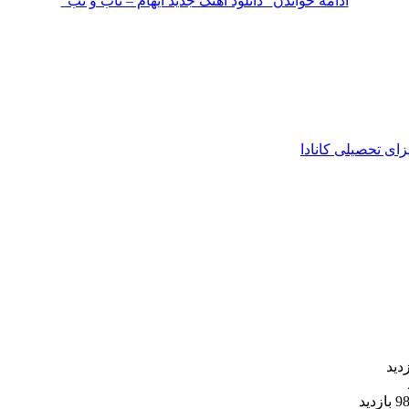
ادامه خواندن
“دانلود آهنگ جدید ایهام – تاب و تب”
زای تحصیلی کانادا