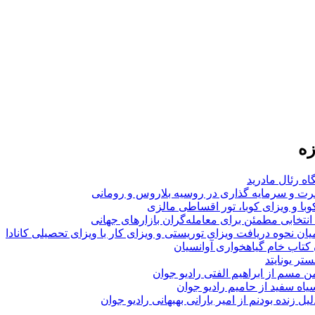
زه
اه رئال مادرید
ت و سرمایه گذاری در روسیه بلاروس و رومانی
با و ویزای کوبا، تور اقساطی مالزی
انتخابی مطمئن برای معامله‌گران بازارهای جهانی
ان نحوه دریافت ویزای توریستی و ویزای کار با ویزای تحصیلی کانادا
ن کتاب خام گیاهخواری آوانسیان
تر یونایتد
من مسم از ابراهیم الفتی رادیو جوان
سیاه سفید از حامیم رادیو جوان
لیل زنده بودنم از امیر بارانی بهبهانی رادیو جوان