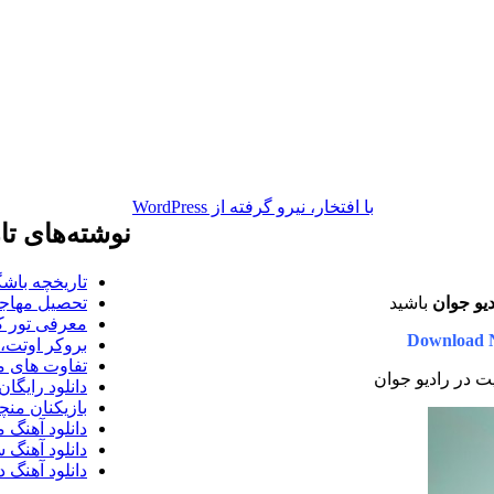
با افتخار، نیرو گرفته از WordPress
نوشته‌های تا
تاریخچه باشگ
دیو جوان
باشید
تحصیل مهاجر
معرفی تور کو
Download 
بروکر اوتت، 
تفاوت های می
یت در رادیو جوان
دانلود رایگا
بازیکنان منچس
دانلود آهنگ 
دانلود آهنگ 
دانلود آهنگ د