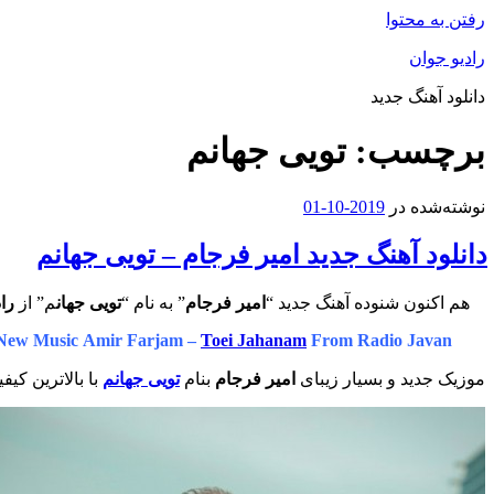
رفتن به محتوا
رادیو جوان
دانلود آهنگ جدید
برچسب:
تویی جهانم
نوشته‌شده در
2019-10-01
دانلود آهنگ جدید امیر فرجام – تویی جهانم
هم اکنون شنوده آهنگ جدید “
امیر فرجام
” به نام “
تویی جهان
م” از
را
New Music Amir Farjam –
Toei Jahanam
From Radio Javan
موزیک جدید و بسیار زیبای
امیر فرجام
بنام
تویی جهانم
با بالاترین کیف