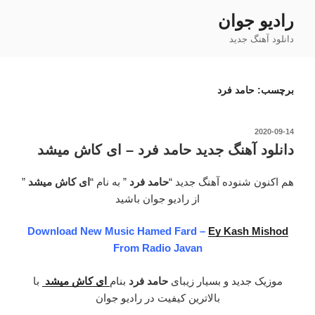
فتن
رادیو جوان
ه
دانلود آهنگ جدید
حتوا
برچسب:
حامد فرد
نوشته‌شده
2020-09-14
در
دانلود آهنگ جدید حامد فرد – ای کاش میشد
هم اکنون شنوده آهنگ جدید “
حامد فرد
” به نام “
ای کاش میشد
”
از رادیو جوان باشید
Download New Music Hamed Fard –
Ey Kash Mishod
From Radio Javan
موزیک جدید و بسیار زیبای
حامد فرد
بنام
ای کاش میشد
با
بالاترین کیفیت در رادیو جوان