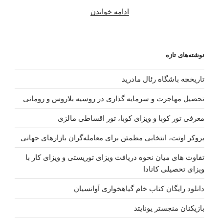
“دانلود
ادامه خواندن
آهنگ
جدید
حامد
نوشته‌های تازه
فرد
–
تاریخچه باشگاه رئال مادرید
رپ
یعنی”
تحصیل مهاجرت و سرمایه گذاری در روسیه بلاروس و رومانی
معرفی تور کوبا و ویزای کوبا، تور اقساطی مالزی
بروکر اوتت، انتخابی مطمئن برای معامله‌گران بازارهای جهانی
تفاوت های میان نحوه دریافت ویزای توریستی و ویزای کار با
ویزای تحصیلی کانادا
دانلود رایگان کتاب خام گیاهخواری آوانسیان
بازیکنان منچستر یونایتد