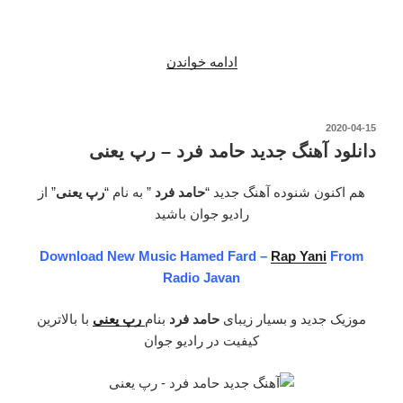
“دانلود
ادامه خواندن
آهنگ
جدید
حامد
نوشته‌شده
2020-04-15
در
فرد
دانلود آهنگ جدید حامد فرد – رپ یعنی
–
ای
هم اکنون شنوده آهنگ جدید “
حامد فرد
” به نام “
رپ یعنی
” از
کاش
رادیو جوان باشید
میشد”
Download New Music Hamed Fard –
Rap Yani
From
Radio Javan
موزیک جدید و بسیار زیبای
حامد فرد
بنام
رپ یعنی
با بالاترین
کیفیت در رادیو جوان